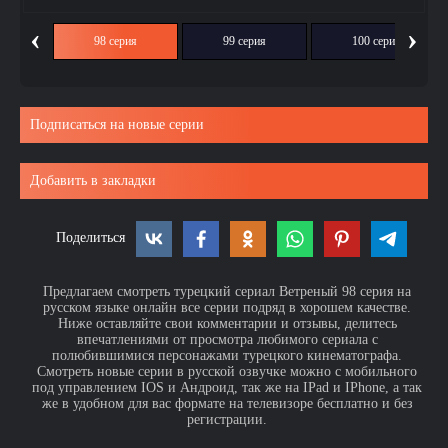
‹
›
ия
98 серия
99 серия
100 серия
Подписаться на новые серии
Добавить в закладки
Поделиться
Предлагаем смотреть турецкий сериал Ветреный 98 серия на
русском языке онлайн все серии подряд в хорошем качестве.
Ниже оставляйте свои комментарии и отзывы, делитесь
впечатлениями от просмотра любимого сериала с
полюбившимися персонажами турецкого кинематографа.
Смотреть новые серии в русской озвучке можно с мобильного
под управлением IOS и Андроид, так же на IPad и IPhone, а так
же в удобном для вас формате на телевизоре бесплатно и без
регистрации.