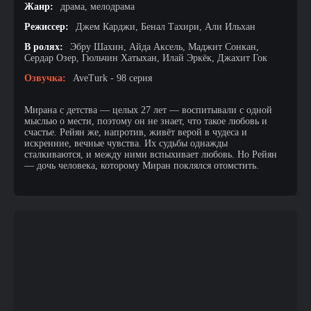
Жанр:
драма, мелодрама
Режиссер:
Джем Карджи, Бенал Тахири, Али Ильхан
В ролях:
Эбру Шахин, Айда Аксель, Маджит Сонкан,
Сердар Озер, Гюльчин Хатыхан, Илай Эркёк, Джахит Гок
Озвучка:
AveTurk - 98 серия
Мирана с детства — целых 27 лет — воспитывали с одной
мыслью о мести, поэтому он не знает, что такое любовь и
счастье. Рейян же, напротив, живёт верой в чудеса и
искренние, вечные чувства. Их судьбы однажды
сталкиваются, и между ними вспыхивает любовь. Но Рейян
— дочь человека, которому Миран поклялся отомстить.