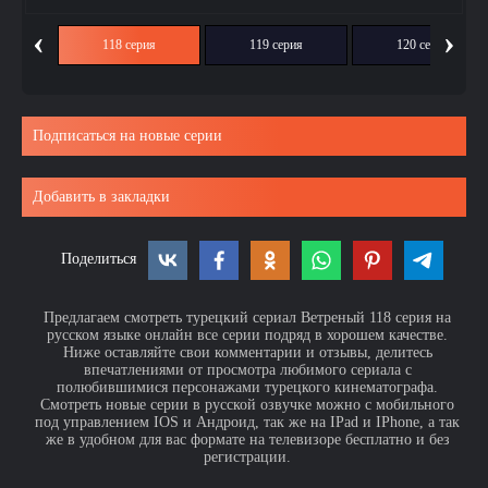
‹
›
ия
118 серия
119 серия
120 серия
Подписаться на новые серии
Добавить в закладки
Поделиться
Предлагаем смотреть турецкий сериал Ветреный 118 серия на
русском языке онлайн все серии подряд в хорошем качестве.
Ниже оставляйте свои комментарии и отзывы, делитесь
впечатлениями от просмотра любимого сериала с
полюбившимися персонажами турецкого кинематографа.
Смотреть новые серии в русской озвучке можно с мобильного
под управлением IOS и Андроид, так же на IPad и IPhone, а так
же в удобном для вас формате на телевизоре бесплатно и без
регистрации.