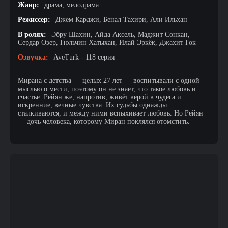
Жанр:
драма, мелодрама
Режиссер:
Джем Карджи, Бенал Тахири, Али Ильхан
В ролях:
Эбру Шахин, Айда Аксель, Маджит Сонкан,
Сердар Озер, Гюльчин Хатыхан, Илай Эркёк, Джахит Гок
Озвучка:
AveTurk - 118 серия
Мирана с детства — целых 27 лет — воспитывали с одной
мыслью о мести, поэтому он не знает, что такое любовь и
счастье. Рейян же, напротив, живёт верой в чудеса и
искренние, вечные чувства. Их судьбы однажды
сталкиваются, и между ними вспыхивает любовь. Но Рейян
— дочь человека, которому Миран поклялся отомстить.