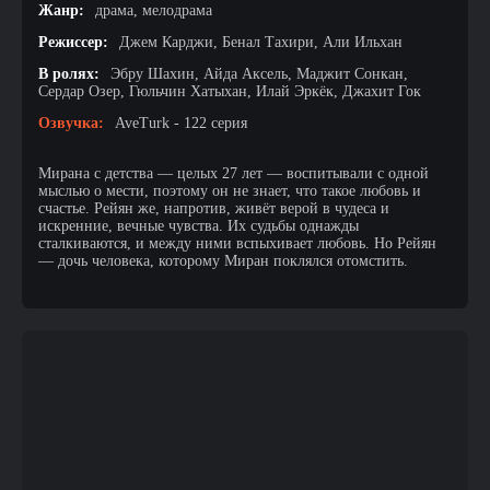
Жанр:
драма, мелодрама
Режиссер:
Джем Карджи, Бенал Тахири, Али Ильхан
В ролях:
Эбру Шахин, Айда Аксель, Маджит Сонкан,
Сердар Озер, Гюльчин Хатыхан, Илай Эркёк, Джахит Гок
Озвучка:
AveTurk - 122 серия
Мирана с детства — целых 27 лет — воспитывали с одной
мыслью о мести, поэтому он не знает, что такое любовь и
счастье. Рейян же, напротив, живёт верой в чудеса и
искренние, вечные чувства. Их судьбы однажды
сталкиваются, и между ними вспыхивает любовь. Но Рейян
— дочь человека, которому Миран поклялся отомстить.