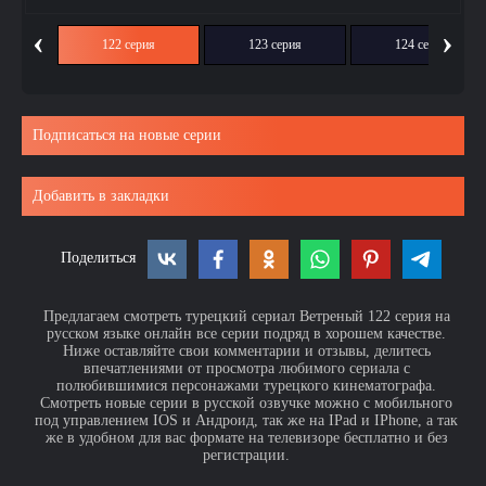
‹
›
ия
122 серия
123 серия
124 серия
Подписаться на новые серии
Добавить в закладки
Поделиться
Предлагаем смотреть турецкий сериал Ветреный 122 серия на
русском языке онлайн все серии подряд в хорошем качестве.
Ниже оставляйте свои комментарии и отзывы, делитесь
впечатлениями от просмотра любимого сериала с
полюбившимися персонажами турецкого кинематографа.
Смотреть новые серии в русской озвучке можно с мобильного
под управлением IOS и Андроид, так же на IPad и IPhone, а так
же в удобном для вас формате на телевизоре бесплатно и без
регистрации.