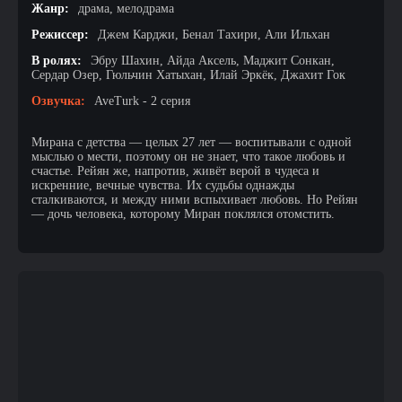
Жанр:
драма, мелодрама
Режиссер:
Джем Карджи, Бенал Тахири, Али Ильхан
В ролях:
Эбру Шахин, Айда Аксель, Маджит Сонкан,
Сердар Озер, Гюльчин Хатыхан, Илай Эркёк, Джахит Гок
Озвучка:
AveTurk - 2 серия
Мирана с детства — целых 27 лет — воспитывали с одной
мыслью о мести, поэтому он не знает, что такое любовь и
счастье. Рейян же, напротив, живёт верой в чудеса и
искренние, вечные чувства. Их судьбы однажды
сталкиваются, и между ними вспыхивает любовь. Но Рейян
— дочь человека, которому Миран поклялся отомстить.