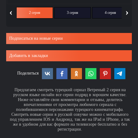
‹
›
ия
2 серия
3 серия
4 серия
Подписаться на новые серии
Добавить в закладки
Поделиться
Предлагаем смотреть турецкий сериал Ветреный 2 серия на
русском языке онлайн все серии подряд в хорошем качестве.
Ниже оставляйте свои комментарии и отзывы, делитесь
впечатлениями от просмотра любимого сериала с
полюбившимися персонажами турецкого кинематографа.
Смотреть новые серии в русской озвучке можно с мобильного
под управлением IOS и Андроид, так же на IPad и IPhone, а так
же в удобном для вас формате на телевизоре бесплатно и без
регистрации.