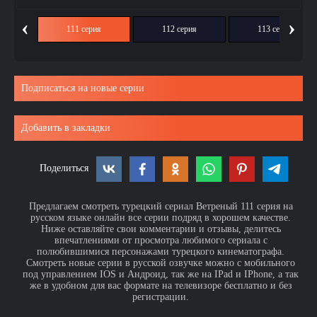
‹
›
ия
111 серия
112 серия
113 серия
Подписаться на новые серии
Добавить в закладки
Поделиться
Предлагаем смотреть турецкий сериал Ветреный 111 серия на
русском языке онлайн все серии подряд в хорошем качестве.
Ниже оставляйте свои комментарии и отзывы, делитесь
впечатлениями от просмотра любимого сериала с
полюбившимися персонажами турецкого кинематографа.
Смотреть новые серии в русской озвучке можно с мобильного
под управлением IOS и Андроид, так же на IPad и IPhone, а так
же в удобном для вас формате на телевизоре бесплатно и без
регистрации.