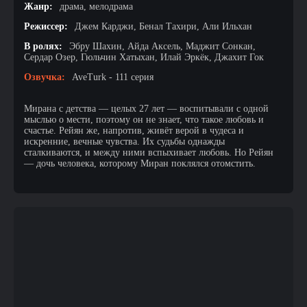
Жанр:
драма, мелодрама
Режиссер:
Джем Карджи, Бенал Тахири, Али Ильхан
В ролях:
Эбру Шахин, Айда Аксель, Маджит Сонкан,
Сердар Озер, Гюльчин Хатыхан, Илай Эркёк, Джахит Гок
Озвучка:
AveTurk - 111 серия
Мирана с детства — целых 27 лет — воспитывали с одной
мыслью о мести, поэтому он не знает, что такое любовь и
счастье. Рейян же, напротив, живёт верой в чудеса и
искренние, вечные чувства. Их судьбы однажды
сталкиваются, и между ними вспыхивает любовь. Но Рейян
— дочь человека, которому Миран поклялся отомстить.