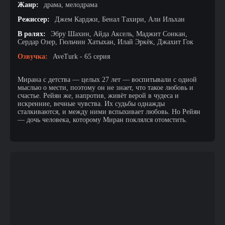
Жанр:
драма, мелодрама
Режиссер:
Джем Карджи, Бенал Тахири, Али Ильхан
В ролях:
Эбру Шахин, Айда Аксель, Маджит Сонкан,
Сердар Озер, Гюльчин Хатыхан, Илай Эркёк, Джахит Гок
Озвучка:
AveTurk - 65 серия
Мирана с детства — целых 27 лет — воспитывали с одной
мыслью о мести, поэтому он не знает, что такое любовь и
счастье. Рейян же, напротив, живёт верой в чудеса и
искренние, вечные чувства. Их судьбы однажды
сталкиваются, и между ними вспыхивает любовь. Но Рейян
— дочь человека, которому Миран поклялся отомстить.