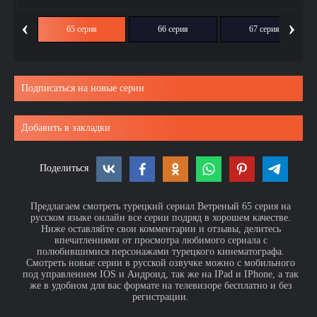
‹
›
ия
65 серия
66 серия
67 серия
Подписаться на новые серии
Добавить в закладки
Поделиться
Предлагаем смотреть турецкий сериал Ветреный 65 серия на
русском языке онлайн все серии подряд в хорошем качестве.
Ниже оставляйте свои комментарии и отзывы, делитесь
впечатлениями от просмотра любимого сериала с
полюбившимися персонажами турецкого кинематографа.
Смотреть новые серии в русской озвучке можно с мобильного
под управлением IOS и Андроид, так же на IPad и IPhone, а так
же в удобном для вас формате на телевизоре бесплатно и без
регистрации.