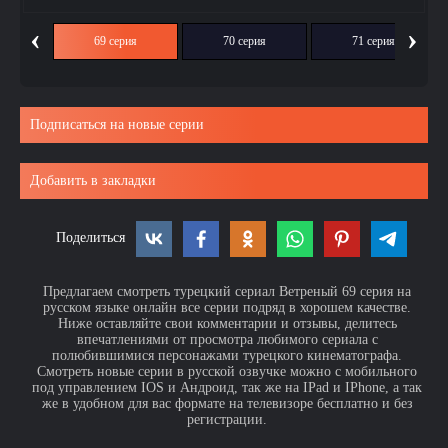
‹
›
ия
69 серия
70 серия
71 серия
Подписаться на новые серии
Добавить в закладки
Поделиться
Предлагаем смотреть турецкий сериал Ветреный 69 серия на
русском языке онлайн все серии подряд в хорошем качестве.
Ниже оставляйте свои комментарии и отзывы, делитесь
впечатлениями от просмотра любимого сериала с
полюбившимися персонажами турецкого кинематографа.
Смотреть новые серии в русской озвучке можно с мобильного
под управлением IOS и Андроид, так же на IPad и IPhone, а так
же в удобном для вас формате на телевизоре бесплатно и без
регистрации.