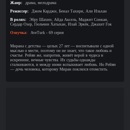
Жанр:
драма, мелодрама
Режиссер:
Джем Карджи, Бенал Тахири, Али Ильхан
В ролях:
Эбру Шахин, Айда Аксель, Маджит Сонкан,
Сердар Озер, Гюльчин Хатыхан, Илай Эркёк, Джахит Гок
Озвучка:
AveTurk - 69 серия
Мирана с детства — целых 27 лет — воспитывали с одной
мыслью о мести, поэтому он не знает, что такое любовь и
счастье. Рейян же, напротив, живёт верой в чудеса и
искренние, вечные чувства. Их судьбы однажды
сталкиваются, и между ними вспыхивает любовь. Но Рейян
— дочь человека, которому Миран поклялся отомстить.