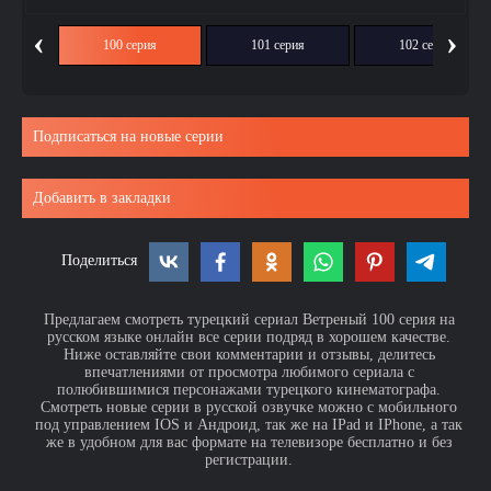
‹
›
ия
100 серия
101 серия
102 серия
Подписаться на новые серии
Добавить в закладки
Поделиться
Предлагаем смотреть турецкий сериал Ветреный 100 серия на
русском языке онлайн все серии подряд в хорошем качестве.
Ниже оставляйте свои комментарии и отзывы, делитесь
впечатлениями от просмотра любимого сериала с
полюбившимися персонажами турецкого кинематографа.
Смотреть новые серии в русской озвучке можно с мобильного
под управлением IOS и Андроид, так же на IPad и IPhone, а так
же в удобном для вас формате на телевизоре бесплатно и без
регистрации.