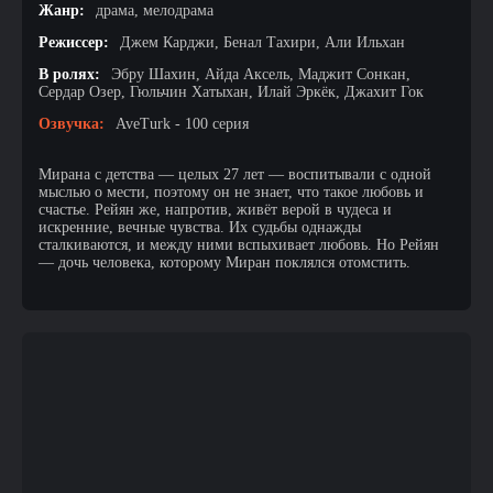
Жанр:
драма, мелодрама
Режиссер:
Джем Карджи, Бенал Тахири, Али Ильхан
В ролях:
Эбру Шахин, Айда Аксель, Маджит Сонкан,
Сердар Озер, Гюльчин Хатыхан, Илай Эркёк, Джахит Гок
Озвучка:
AveTurk - 100 серия
Мирана с детства — целых 27 лет — воспитывали с одной
мыслью о мести, поэтому он не знает, что такое любовь и
счастье. Рейян же, напротив, живёт верой в чудеса и
искренние, вечные чувства. Их судьбы однажды
сталкиваются, и между ними вспыхивает любовь. Но Рейян
— дочь человека, которому Миран поклялся отомстить.