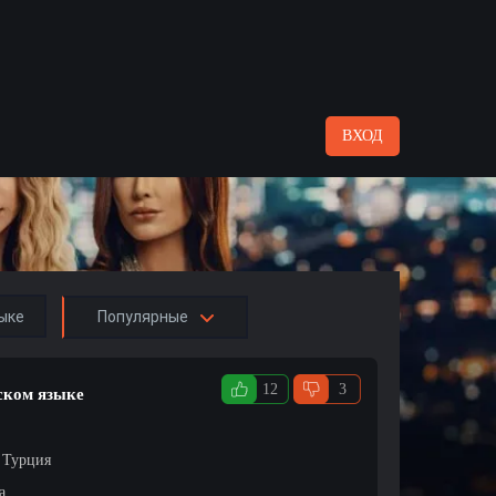
ВХОД
ыке
Популярные
12
3
сском языке
/ Турция
а