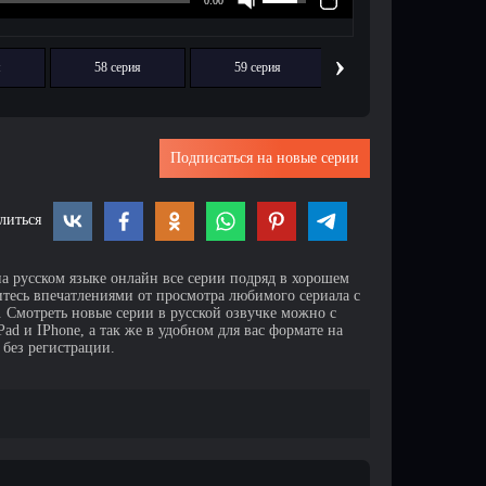
›
я
58 серия
59 серия
60 серия
Подписаться на новые серии
литься
на русском языке онлайн все серии подряд в хорошем
итесь впечатлениями от просмотра любимого сериала с
Смотреть новые серии в русской озвучке можно с
d и IPhone, а так же в удобном для вас формате на
 без регистрации.