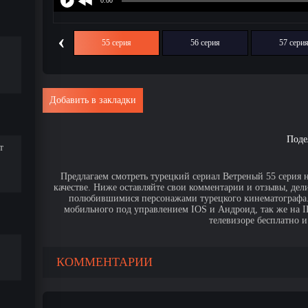
‹
54 серия
55 серия
56 серия
57 сери
Добавить в закладки
Поде
т
Предлагаем смотреть турецкий сериал Ветреный 55 серия 
качестве. Ниже оставляйте свои комментарии и отзывы, дел
полюбившимися персонажами турецкого кинематографа. 
мобильного под управлением IOS и Андроид, так же на IPa
телевизоре бесплатно и
КОММЕНТАРИИ