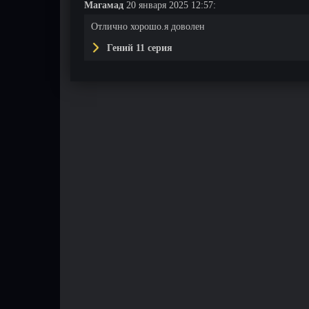
Магамад
20 января 2025 12:57:
Отлично хорошо.я доволен
Гений 11 серия