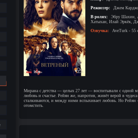
Режиссер:
Джем Карджи
В ролях:
Эбру Шахин, 
Хатыхан, Илай Эркёк, Д
Озвучка:
AveTurk - 55 
Мирана с детства — целых 27 лет — воспитывали с одной мы
любовь и счастье. Рейян же, напротив, живёт верой в чудес
сталкиваются, и между ними вспыхивает любовь. Но Рейян 
отомстить.
е