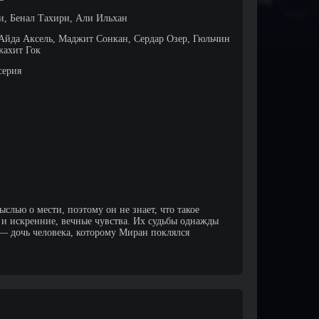
, Бенал Тахири, Али Ильхан
Айда Аксель, Маджит Сонкан, Сердар Озер, Гюльчин
жахит Гок
серия
слью о мести, поэтому он не знает, что такое
а и искренние, вечные чувства. Их судьбы однажды
— дочь человека, которому Миран поклялся