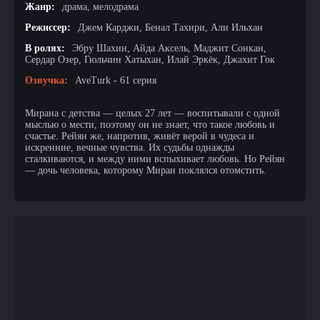
Жанр:
драма, мелодрама
Режиссер:
Джем Карджи, Бенал Тахири, Али Ильхан
В ролях:
Эбру Шахин, Айда Аксель, Маджит Сонкан,
Сердар Озер, Гюльчин Хатыхан, Илай Эркёк, Джахит Гок
Озвучка:
AveTurk - 61 серия
Мирана с детства — целых 27 лет — воспитывали с одной
мыслью о мести, поэтому он не знает, что такое любовь и
счастье. Рейян же, напротив, живёт верой в чудеса и
искренние, вечные чувства. Их судьбы однажды
сталкиваются, и между ними вспыхивает любовь. Но Рейян
— дочь человека, которому Миран поклялся отомстить.