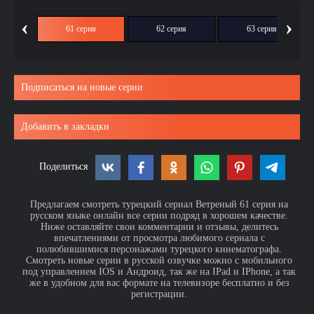
‹
›
ия
61 серия
62 серия
63 серия
Подписаться на новые серии
Добавить в закладки
Поделиться
Предлагаем смотреть турецкий сериал Ветреный 61 серия на
русском языке онлайн все серии подряд в хорошем качестве.
Ниже оставляйте свои комментарии и отзывы, делитесь
впечатлениями от просмотра любимого сериала с
полюбившимися персонажами турецкого кинематографа.
Смотреть новые серии в русской озвучке можно с мобильного
под управлением IOS и Андроид, так же на IPad и IPhone, а так
же в удобном для вас формате на телевизоре бесплатно и без
регистрации.