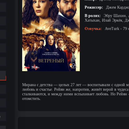
Режиссер:
Джем Карджи
В ролях:
Эбру Шахин, 
Хатыхан, Илай Эркёк, Д
Озвучка:
AveTurk - 79 
Мирана с детства — целых 27 лет — воспитывали с одной мы
любовь и счастье. Рейян же, напротив, живёт верой в чудес
сталкиваются, и между ними вспыхивает любовь. Но Рейян 
отомстить.
е