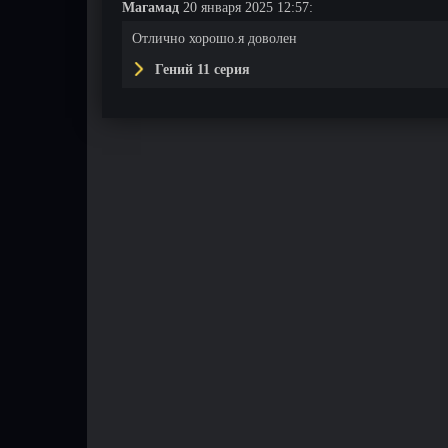
Магамад
20 января 2025 12:57:
Отлично хорошо.я доволен
Гений 11 серия