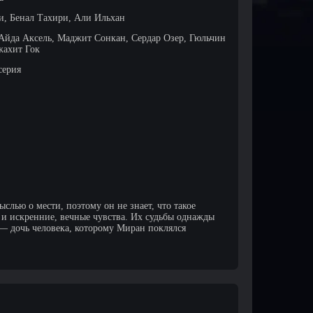
, Бенал Тахири, Али Ильхан
Айда Аксель, Маджит Сонкан, Сердар Озер, Гюльчин
жахит Гок
серия
слью о мести, поэтому он не знает, что такое
а и искренние, вечные чувства. Их судьбы однажды
— дочь человека, которому Миран поклялся