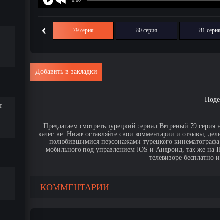
‹
78 серия
79 серия
80 серия
81 сери
Добавить в закладки
Поде
т
Предлагаем смотреть турецкий сериал Ветреный 79 серия 
качестве. Ниже оставляйте свои комментарии и отзывы, дел
полюбившимися персонажами турецкого кинематографа. 
мобильного под управлением IOS и Андроид, так же на IPa
телевизоре бесплатно и
КОММЕНТАРИИ