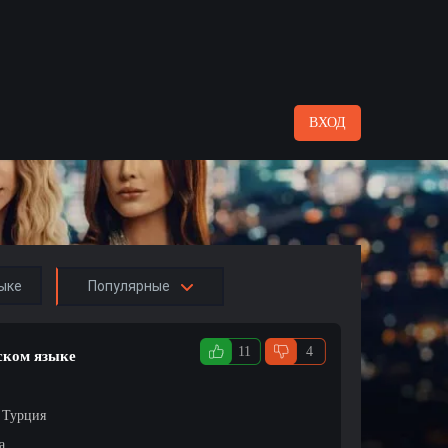
ВХОД
ыке
Популярные
11
4
сском языке
/ Турция
а