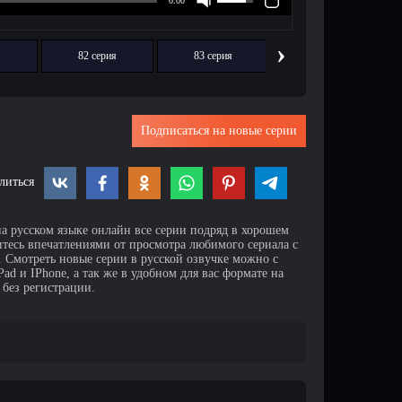
›
я
82 серия
83 серия
84 серия
Подписаться на новые серии
литься
на русском языке онлайн все серии подряд в хорошем
итесь впечатлениями от просмотра любимого сериала с
Смотреть новые серии в русской озвучке можно с
d и IPhone, а так же в удобном для вас формате на
 без регистрации.