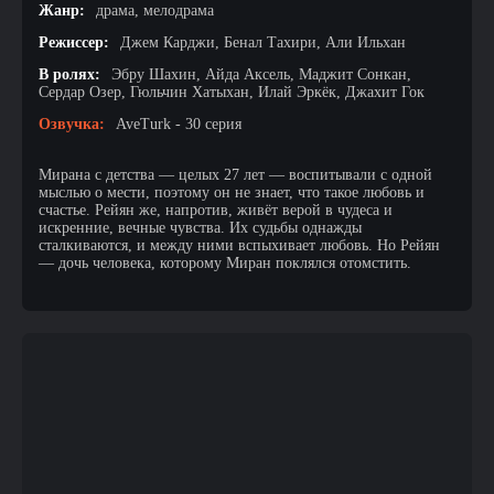
Жанр:
драма, мелодрама
Режиссер:
Джем Карджи, Бенал Тахири, Али Ильхан
В ролях:
Эбру Шахин, Айда Аксель, Маджит Сонкан,
Сердар Озер, Гюльчин Хатыхан, Илай Эркёк, Джахит Гок
Озвучка:
AveTurk - 30 серия
Мирана с детства — целых 27 лет — воспитывали с одной
мыслью о мести, поэтому он не знает, что такое любовь и
счастье. Рейян же, напротив, живёт верой в чудеса и
искренние, вечные чувства. Их судьбы однажды
сталкиваются, и между ними вспыхивает любовь. Но Рейян
— дочь человека, которому Миран поклялся отомстить.