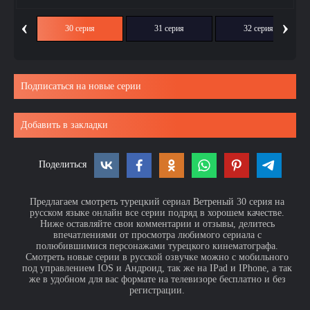
‹
›
ия
30 серия
31 серия
32 серия
Подписаться на новые серии
Добавить в закладки
Поделиться
Предлагаем смотреть турецкий сериал Ветреный 30 серия на
русском языке онлайн все серии подряд в хорошем качестве.
Ниже оставляйте свои комментарии и отзывы, делитесь
впечатлениями от просмотра любимого сериала с
полюбившимися персонажами турецкого кинематографа.
Смотреть новые серии в русской озвучке можно с мобильного
под управлением IOS и Андроид, так же на IPad и IPhone, а так
же в удобном для вас формате на телевизоре бесплатно и без
регистрации.