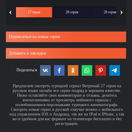
‹
›
ия
27 серия
28 серия
29 серия
Подписаться на новые серии
Добавить в закладки
Поделиться
Предлагаем смотреть турецкий сериал Ветреный 27 серия на
русском языке онлайн все серии подряд в хорошем качестве.
Ниже оставляйте свои комментарии и отзывы, делитесь
впечатлениями от просмотра любимого сериала с
полюбившимися персонажами турецкого кинематографа.
Смотреть новые серии в русской озвучке можно с мобильного
под управлением IOS и Андроид, так же на IPad и IPhone, а так
же в удобном для вас формате на телевизоре бесплатно и без
регистрации.