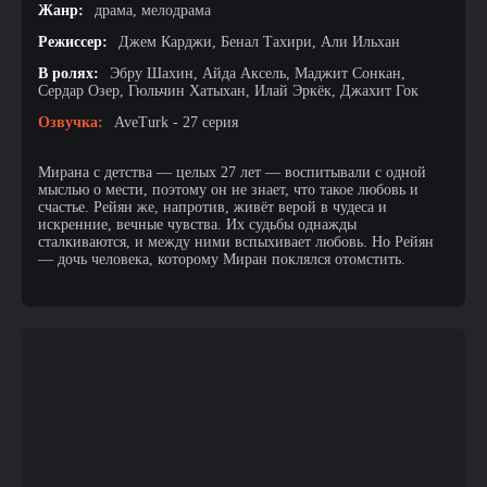
Жанр:
драма, мелодрама
Режиссер:
Джем Карджи, Бенал Тахири, Али Ильхан
В ролях:
Эбру Шахин, Айда Аксель, Маджит Сонкан,
Сердар Озер, Гюльчин Хатыхан, Илай Эркёк, Джахит Гок
Озвучка:
AveTurk - 27 серия
Мирана с детства — целых 27 лет — воспитывали с одной
мыслью о мести, поэтому он не знает, что такое любовь и
счастье. Рейян же, напротив, живёт верой в чудеса и
искренние, вечные чувства. Их судьбы однажды
сталкиваются, и между ними вспыхивает любовь. Но Рейян
— дочь человека, которому Миран поклялся отомстить.