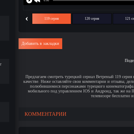
‹
118 серия
119 серия
120 серия
121 с
Добавить в закладки
Поде
т
Предлагаем смотреть турецкий сериал Ветреный 119 серия 
качестве. Ниже оставляйте свои комментарии и отзывы, дел
полюбившимися персонажами турецкого кинематографа. 
мобильного под управлением IOS и Андроид, так же на IPa
телевизоре бесплатно и
КОММЕНТАРИИ