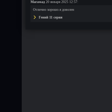
Магамад
20 января 2025 12:57:
Отлично хорошо.я доволен
Гений 11 серия