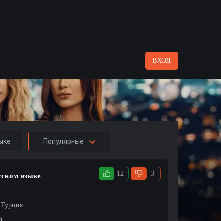
ВХОД
ыке
Популярные
12
3
сском языке
/ Турция
а