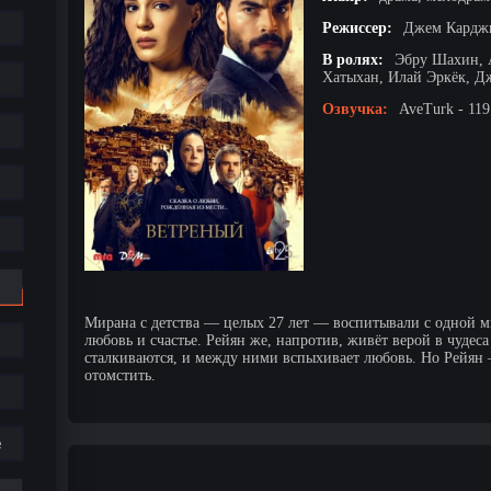
Режиссер:
Джем Карджи
В ролях:
Эбру Шахин, 
Хатыхан, Илай Эркёк, Д
Озвучка:
AveTurk - 119
Мирана с детства — целых 27 лет — воспитывали с одной мы
любовь и счастье. Рейян же, напротив, живёт верой в чудес
сталкиваются, и между ними вспыхивает любовь. Но Рейян 
отомстить.
е