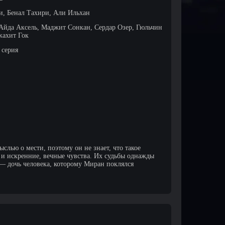
, Бенал Тахири, Али Ильхан
Айда Аксель, Маджит Сонкан, Сердар Озер, Гюльчин
жахит Гок
 серия
слью о мести, поэтому он не знает, что такое
а и искренние, вечные чувства. Их судьбы однажды
— дочь человека, которому Миран поклялся