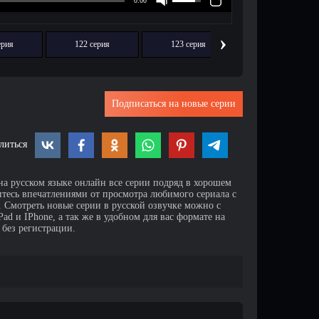
›
ерия
122 серия
123 серия
124 серия
Подписаться на новые серии
литься
на русском языке онлайн все серии подряд в хорошем
итесь впечатлениями от просмотра любимого сериала с
Смотреть новые серии в русской озвучке можно с
d и IPhone, а так же в удобном для вас формате на
 без регистрации.