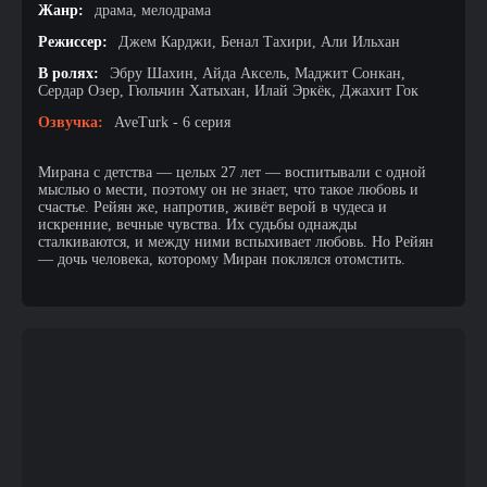
Жанр:
драма, мелодрама
Режиссер:
Джем Карджи, Бенал Тахири, Али Ильхан
В ролях:
Эбру Шахин, Айда Аксель, Маджит Сонкан,
Сердар Озер, Гюльчин Хатыхан, Илай Эркёк, Джахит Гок
Озвучка:
AveTurk - 6 серия
Мирана с детства — целых 27 лет — воспитывали с одной
мыслью о мести, поэтому он не знает, что такое любовь и
счастье. Рейян же, напротив, живёт верой в чудеса и
искренние, вечные чувства. Их судьбы однажды
сталкиваются, и между ними вспыхивает любовь. Но Рейян
— дочь человека, которому Миран поклялся отомстить.