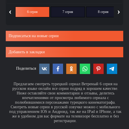
‹
›
ия
6 серия
7 серия
8 серия
Подписаться на новые серии
Добавить в закладки
Поделиться
Предлагаем смотреть турецкий сериал Ветреный 6 серия на
русском языке онлайн все серии подряд в хорошем качестве.
Ниже оставляйте свои комментарии и отзывы, делитесь
впечатлениями от просмотра любимого сериала с
полюбившимися персонажами турецкого кинематографа.
Смотреть новые серии в русской озвучке можно с мобильного
под управлением IOS и Андроид, так же на IPad и IPhone, а так
же в удобном для вас формате на телевизоре бесплатно и без
регистрации.