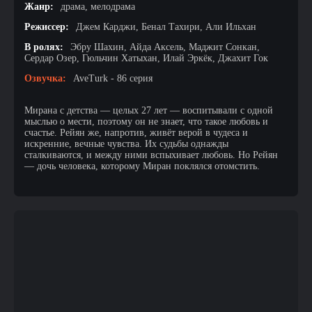
Жанр:
драма, мелодрама
Режиссер:
Джем Карджи, Бенал Тахири, Али Ильхан
В ролях:
Эбру Шахин, Айда Аксель, Маджит Сонкан,
Сердар Озер, Гюльчин Хатыхан, Илай Эркёк, Джахит Гок
Озвучка:
AveTurk - 86 серия
Мирана с детства — целых 27 лет — воспитывали с одной
мыслью о мести, поэтому он не знает, что такое любовь и
счастье. Рейян же, напротив, живёт верой в чудеса и
искренние, вечные чувства. Их судьбы однажды
сталкиваются, и между ними вспыхивает любовь. Но Рейян
— дочь человека, которому Миран поклялся отомстить.