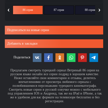
‹
›
ия
86 серия
87 серия
88 серия
Подписаться на новые серии
Добавить в закладки
Поделиться
Предлагаем смотреть турецкий сериал Ветреный 86 серия на
русском языке онлайн все серии подряд в хорошем качестве.
Ниже оставляйте свои комментарии и отзывы, делитесь
впечатлениями от просмотра любимого сериала с
полюбившимися персонажами турецкого кинематографа.
Смотреть новые серии в русской озвучке можно с мобильного
под управлением IOS и Андроид, так же на IPad и IPhone, а так
же в удобном для вас формате на телевизоре бесплатно и без
регистрации.