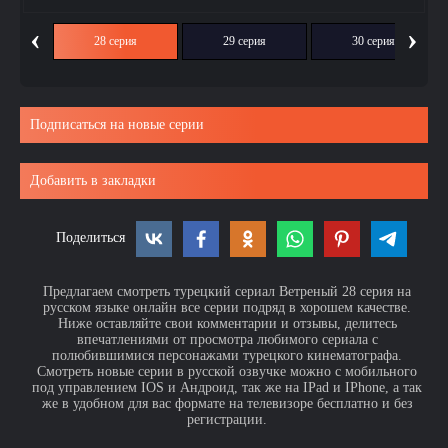
‹
›
ия
28 серия
29 серия
30 серия
Подписаться на новые серии
Добавить в закладки
Поделиться
Предлагаем смотреть турецкий сериал Ветреный 28 серия на
русском языке онлайн все серии подряд в хорошем качестве.
Ниже оставляйте свои комментарии и отзывы, делитесь
впечатлениями от просмотра любимого сериала с
полюбившимися персонажами турецкого кинематографа.
Смотреть новые серии в русской озвучке можно с мобильного
под управлением IOS и Андроид, так же на IPad и IPhone, а так
же в удобном для вас формате на телевизоре бесплатно и без
регистрации.