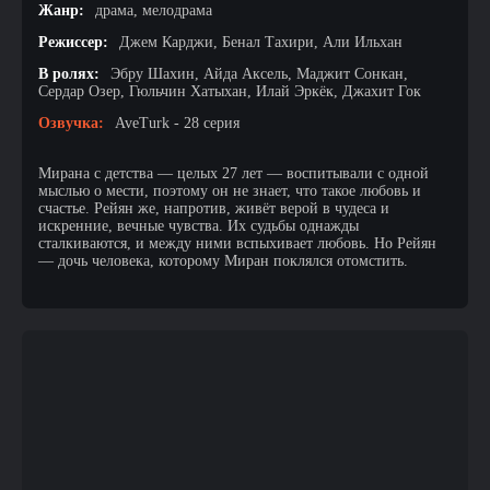
Жанр:
драма, мелодрама
Режиссер:
Джем Карджи, Бенал Тахири, Али Ильхан
В ролях:
Эбру Шахин, Айда Аксель, Маджит Сонкан,
Сердар Озер, Гюльчин Хатыхан, Илай Эркёк, Джахит Гок
Озвучка:
AveTurk - 28 серия
Мирана с детства — целых 27 лет — воспитывали с одной
мыслью о мести, поэтому он не знает, что такое любовь и
счастье. Рейян же, напротив, живёт верой в чудеса и
искренние, вечные чувства. Их судьбы однажды
сталкиваются, и между ними вспыхивает любовь. Но Рейян
— дочь человека, которому Миран поклялся отомстить.