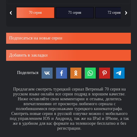
‹
›
ия
70 серия
71 серия
72 серия
Подписаться на новые серии
Добавить в закладки
Поделиться
Предлагаем смотреть турецкий сериал Ветреный 70 серия на
русском языке онлайн все серии подряд в хорошем качестве.
Ниже оставляйте свои комментарии и отзывы, делитесь
впечатлениями от просмотра любимого сериала с
полюбившимися персонажами турецкого кинематографа.
Смотреть новые серии в русской озвучке можно с мобильного
под управлением IOS и Андроид, так же на IPad и IPhone, а так
же в удобном для вас формате на телевизоре бесплатно и без
регистрации.