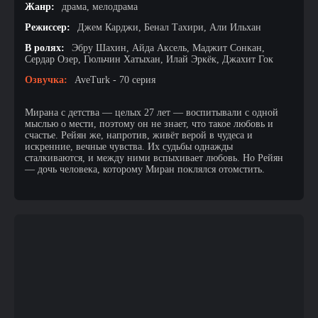
Жанр:
драма, мелодрама
Режиссер:
Джем Карджи, Бенал Тахири, Али Ильхан
В ролях:
Эбру Шахин, Айда Аксель, Маджит Сонкан,
Сердар Озер, Гюльчин Хатыхан, Илай Эркёк, Джахит Гок
Озвучка:
AveTurk - 70 серия
Мирана с детства — целых 27 лет — воспитывали с одной
мыслью о мести, поэтому он не знает, что такое любовь и
счастье. Рейян же, напротив, живёт верой в чудеса и
искренние, вечные чувства. Их судьбы однажды
сталкиваются, и между ними вспыхивает любовь. Но Рейян
— дочь человека, которому Миран поклялся отомстить.