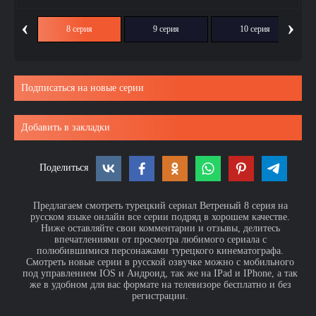
‹
›
ия
8 серия
9 серия
10 серия
Подписаться на новые серии
Добавить в закладки
Поделиться
Предлагаем смотреть турецкий сериал Ветреный 8 серия на
русском языке онлайн все серии подряд в хорошем качестве.
Ниже оставляйте свои комментарии и отзывы, делитесь
впечатлениями от просмотра любимого сериала с
полюбившимися персонажами турецкого кинематографа.
Смотреть новые серии в русской озвучке можно с мобильного
под управлением IOS и Андроид, так же на IPad и IPhone, а так
же в удобном для вас формате на телевизоре бесплатно и без
регистрации.