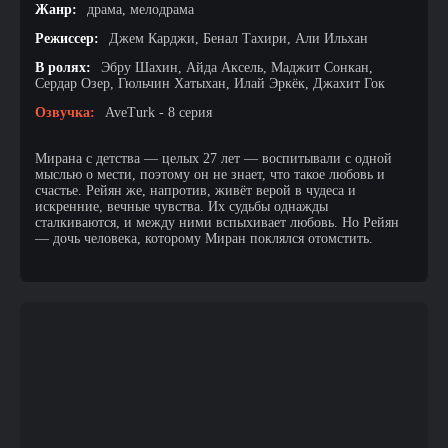
Жанр:
драма, мелодрама
Режиссер:
Джем Карджи, Бенал Тахири, Али Ильхан
В ролях:
Эбру Шахин, Айда Аксель, Маджит Сонкан,
Сердар Озер, Гюльчин Хатыхан, Илай Эркёк, Джахит Гок
Озвучка:
AveTurk - 8 серия
Мирана с детства — целых 27 лет — воспитывали с одной
мыслью о мести, поэтому он не знает, что такое любовь и
счастье. Рейян же, напротив, живёт верой в чудеса и
искренние, вечные чувства. Их судьбы однажды
сталкиваются, и между ними вспыхивает любовь. Но Рейян
— дочь человека, которому Миран поклялся отомстить.