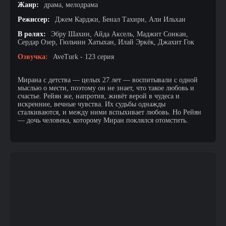
Жанр:
драма, мелодрама
Режиссер:
Джем Карджи, Бенал Тахири, Али Ильхан
В ролях:
Эбру Шахин, Айда Аксель, Маджит Сонкан,
Сердар Озер, Гюльчин Хатыхан, Илай Эркёк, Джахит Гок
Озвучка:
AveTurk - 123 серия
Мирана с детства — целых 27 лет — воспитывали с одной
мыслью о мести, поэтому он не знает, что такое любовь и
счастье. Рейян же, напротив, живёт верой в чудеса и
искренние, вечные чувства. Их судьбы однажды
сталкиваются, и между ними вспыхивает любовь. Но Рейян
— дочь человека, которому Миран поклялся отомстить.