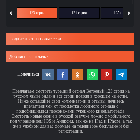
‹
›
ия
123 серия
124 серия
125 серия
Подписаться на новые серии
Добавить в закладки
Поделиться
Предлагаем смотреть турецкий сериал Ветреный 123 серия на
русском языке онлайн все серии подряд в хорошем качестве.
Ниже оставляйте свои комментарии и отзывы, делитесь
впечатлениями от просмотра любимого сериала с
полюбившимися персонажами турецкого кинематографа.
Смотреть новые серии в русской озвучке можно с мобильного
под управлением IOS и Андроид, так же на IPad и IPhone, а так
же в удобном для вас формате на телевизоре бесплатно и без
регистрации.