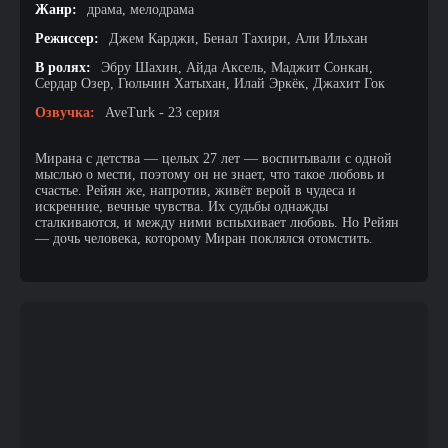
Жанр:
драма, мелодрама
Режиссер:
Джем Карджи, Бенал Тахири, Али Ильхан
В ролях:
Эбру Шахин, Айда Аксель, Маджит Сонкан,
Сердар Озер, Гюльчин Хатыхан, Илай Эркёк, Джахит Гок
Озвучка:
AveTurk - 23 серия
Мирана с детства — целых 27 лет — воспитывали с одной
мыслью о мести, поэтому он не знает, что такое любовь и
счастье. Рейян же, напротив, живёт верой в чудеса и
искренние, вечные чувства. Их судьбы однажды
сталкиваются, и между ними вспыхивает любовь. Но Рейян
— дочь человека, которому Миран поклялся отомстить.