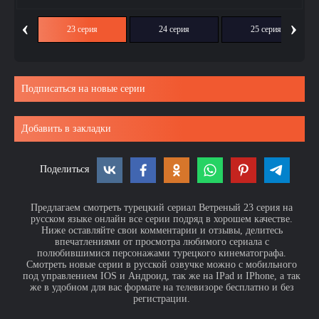
‹
›
ия
23 серия
24 серия
25 серия
Подписаться на новые серии
Добавить в закладки
Поделиться
Предлагаем смотреть турецкий сериал Ветреный 23 серия на
русском языке онлайн все серии подряд в хорошем качестве.
Ниже оставляйте свои комментарии и отзывы, делитесь
впечатлениями от просмотра любимого сериала с
полюбившимися персонажами турецкого кинематографа.
Смотреть новые серии в русской озвучке можно с мобильного
под управлением IOS и Андроид, так же на IPad и IPhone, а так
же в удобном для вас формате на телевизоре бесплатно и без
регистрации.