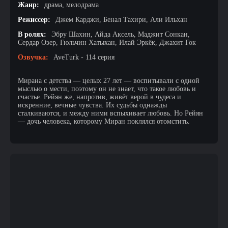
Жанр:
драма, мелодрама
Режиссер:
Джем Карджи, Бенал Тахири, Али Ильхан
В ролях:
Эбру Шахин, Айда Аксель, Маджит Сонкан,
Сердар Озер, Гюльчин Хатыхан, Илай Эркёк, Джахит Гок
Озвучка:
AveTurk - 114 серия
Мирана с детства — целых 27 лет — воспитывали с одной
мыслью о мести, поэтому он не знает, что такое любовь и
счастье. Рейян же, напротив, живёт верой в чудеса и
искренние, вечные чувства. Их судьбы однажды
сталкиваются, и между ними вспыхивает любовь. Но Рейян
— дочь человека, которому Миран поклялся отомстить.