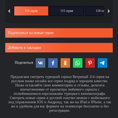
‹
›
ия
114 серия
115 серия
116 серия
Подписаться на новые серии
Добавить в закладки
Поделиться
Предлагаем смотреть турецкий сериал Ветреный 114 серия на
русском языке онлайн все серии подряд в хорошем качестве.
Ниже оставляйте свои комментарии и отзывы, делитесь
впечатлениями от просмотра любимого сериала с
полюбившимися персонажами турецкого кинематографа.
Смотреть новые серии в русской озвучке можно с мобильного
под управлением IOS и Андроид, так же на IPad и IPhone, а так
же в удобном для вас формате на телевизоре бесплатно и без
регистрации.