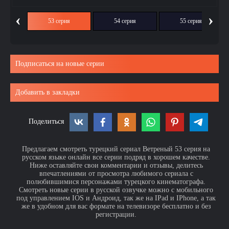
‹
›
ия
53 серия
54 серия
55 серия
Подписаться на новые серии
Добавить в закладки
Поделиться
Предлагаем смотреть турецкий сериал Ветреный 53 серия на
русском языке онлайн все серии подряд в хорошем качестве.
Ниже оставляйте свои комментарии и отзывы, делитесь
впечатлениями от просмотра любимого сериала с
полюбившимися персонажами турецкого кинематографа.
Смотреть новые серии в русской озвучке можно с мобильного
под управлением IOS и Андроид, так же на IPad и IPhone, а так
же в удобном для вас формате на телевизоре бесплатно и без
регистрации.