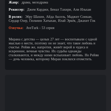
Жанр:
драма, мелодрама
Режиссер:
Джем Карджи, Бенал Тахири, Али Ильхан
В ролях:
Эбру Шахин, Айда Аксель, Маджит Сонкан,
Сердар Озер, Гюльчин Хатыхан, Илай Эркёк, Джахит Гок
Озвучка:
AveTurk - 53 серия
Мирана с детства — целых 27 лет — воспитывали с одной
мыслью о мести, поэтому он не знает, что такое любовь и
счастье. Рейян же, напротив, живёт верой в чудеса и
искренние, вечные чувства. Их судьбы однажды
сталкиваются, и между ними вспыхивает любовь. Но Рейян
— дочь человека, которому Миран поклялся отомстить.