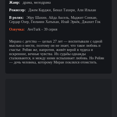
Жанр:
драма, мелодрама
Режиссер:
Джем Карджи, Бенал Тахири, Али Ильхан
В ролях:
Эбру Шахин, Айда Аксель, Маджит Сонкан,
Сердар Озер, Гюльчин Хатыхан, Илай Эркёк, Джахит Гок
Озвучка:
AveTurk - 39 серия
Мирана с детства — целых 27 лет — воспитывали с одной
мыслью о мести, поэтому он не знает, что такое любовь и
счастье. Рейян же, напротив, живёт верой в чудеса и
искренние, вечные чувства. Их судьбы однажды
сталкиваются, и между ними вспыхивает любовь. Но Рейян
— дочь человека, которому Миран поклялся отомстить.