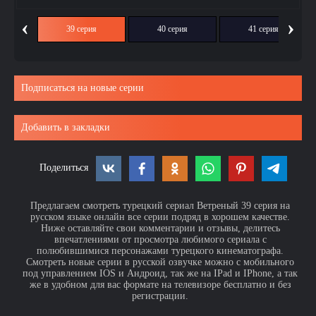
‹
›
ия
39 серия
40 серия
41 серия
Подписаться на новые серии
Добавить в закладки
Поделиться
Предлагаем смотреть турецкий сериал Ветреный 39 серия на
русском языке онлайн все серии подряд в хорошем качестве.
Ниже оставляйте свои комментарии и отзывы, делитесь
впечатлениями от просмотра любимого сериала с
полюбившимися персонажами турецкого кинематографа.
Смотреть новые серии в русской озвучке можно с мобильного
под управлением IOS и Андроид, так же на IPad и IPhone, а так
же в удобном для вас формате на телевизоре бесплатно и без
регистрации.