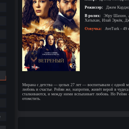
Режиссер:
Джем Карджи
В ролях:
Эбру Шахин, 
Хатыхан, Илай Эркёк, Д
Озвучка:
AveTurk - 49 
Мирана с детства — целых 27 лет — воспитывали с одной мы
любовь и счастье. Рейян же, напротив, живёт верой в чудес
сталкиваются, и между ними вспыхивает любовь. Но Рейян 
отомстить.
е