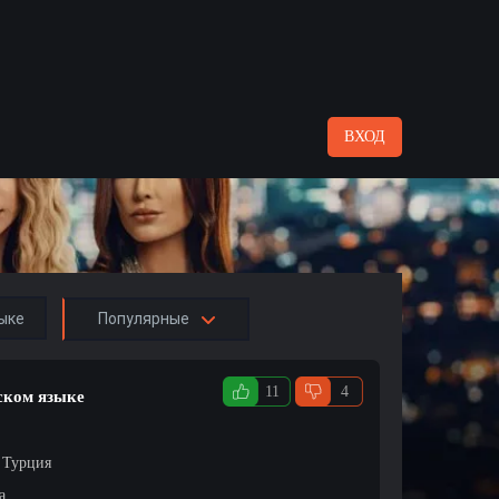
ВХОД
ыке
Популярные
11
4
сском языке
/ Турция
а