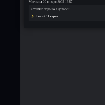
Магамад
20 января 2025 12:57:
Отлично хорошо.я доволен
Гений 11 серия