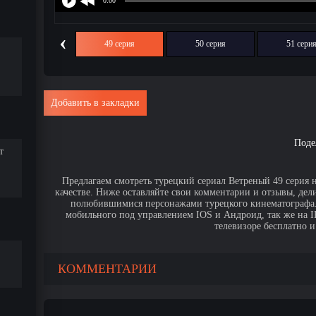
‹
48 серия
49 серия
50 серия
51 сери
Добавить в закладки
Поде
т
Предлагаем смотреть турецкий сериал Ветреный 49 серия 
качестве. Ниже оставляйте свои комментарии и отзывы, дел
полюбившимися персонажами турецкого кинематографа. 
мобильного под управлением IOS и Андроид, так же на IPa
телевизоре бесплатно и
КОММЕНТАРИИ