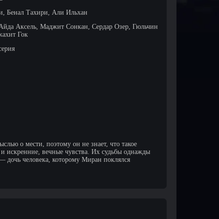
, Бенал Тахири, Али Ильхан
Айда Аксель, Маджит Сонкан, Сердар Озер, Гюльчин
жахит Гок
серия
слью о мести, поэтому он не знает, что такое
а и искренние, вечные чувства. Их судьбы однажды
— дочь человека, которому Миран поклялся