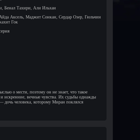
, Бенал Тахири, Али Ильхан
Айда Аксель, Маджит Сонкан, Сердар Озер, Гюльчин
жахит Гок
серия
слью о мести, поэтому он не знает, что такое
а и искренние, вечные чувства. Их судьбы однажды
— дочь человека, которому Миран поклялся