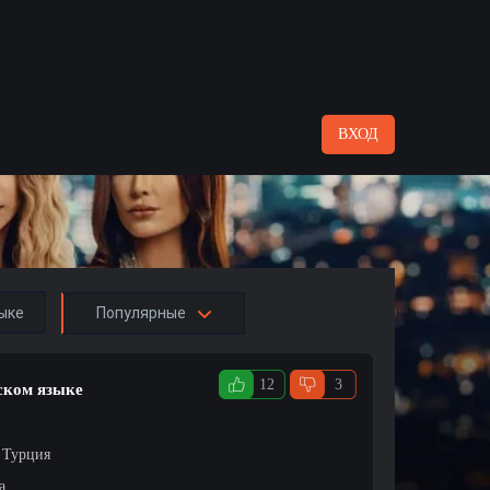
ВХОД
ыке
Популярные
12
3
сском языке
/ Турция
а