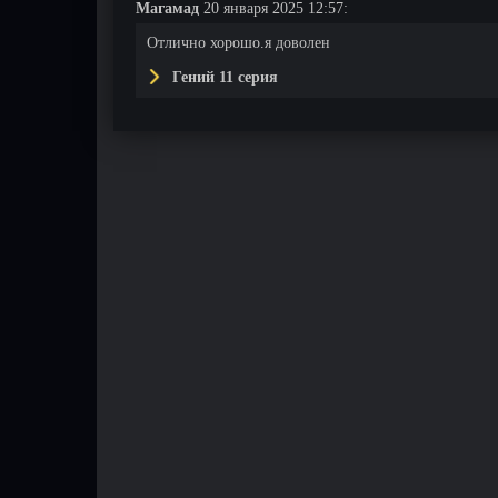
Магамад
20 января 2025 12:57:
Отлично хорошо.я доволен
Гений 11 серия