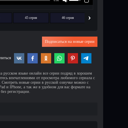
›
я
45 серия
46 серия
47 серия
Подписаться на новые серии
литься
на русском языке онлайн все серии подряд в хорошем
итесь впечатлениями от просмотра любимого сериала с
Смотреть новые серии в русской озвучке можно с
d и IPhone, а так же в удобном для вас формате на
 без регистрации.