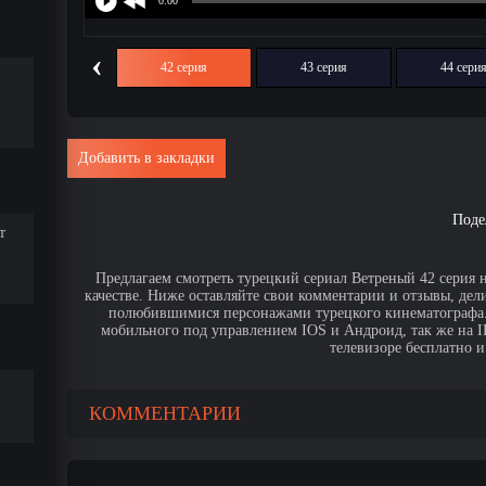
‹
41 серия
42 серия
43 серия
44 сери
Добавить в закладки
Поде
т
Предлагаем смотреть турецкий сериал Ветреный 42 серия 
качестве. Ниже оставляйте свои комментарии и отзывы, дел
полюбившимися персонажами турецкого кинематографа. 
мобильного под управлением IOS и Андроид, так же на IPa
телевизоре бесплатно и
КОММЕНТАРИИ