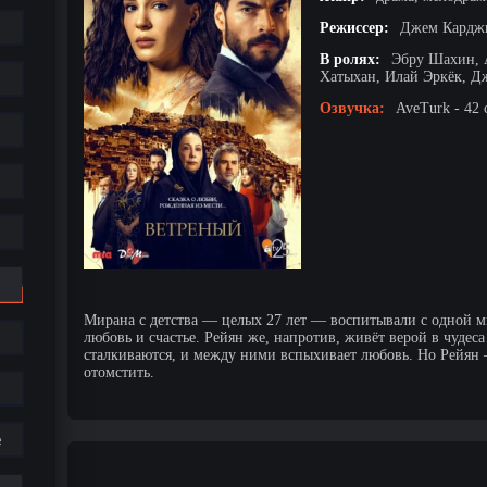
Режиссер:
Джем Карджи
В ролях:
Эбру Шахин, 
Хатыхан, Илай Эркёк, Д
Озвучка:
AveTurk - 42 
Мирана с детства — целых 27 лет — воспитывали с одной мы
любовь и счастье. Рейян же, напротив, живёт верой в чудес
сталкиваются, и между ними вспыхивает любовь. Но Рейян 
отомстить.
е