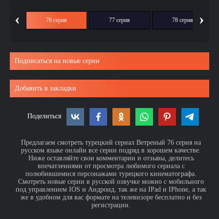
‹
›
ия
76 серия
77 серия
78 серия
Подписаться на новые серии
Добавить в закладки
Поделиться
Предлагаем смотреть турецкий сериал Ветреный 76 серия на
русском языке онлайн все серии подряд в хорошем качестве.
Ниже оставляйте свои комментарии и отзывы, делитесь
впечатлениями от просмотра любимого сериала с
полюбившимися персонажами турецкого кинематографа.
Смотреть новые серии в русской озвучке можно с мобильного
под управлением IOS и Андроид, так же на IPad и IPhone, а так
же в удобном для вас формате на телевизоре бесплатно и без
регистрации.