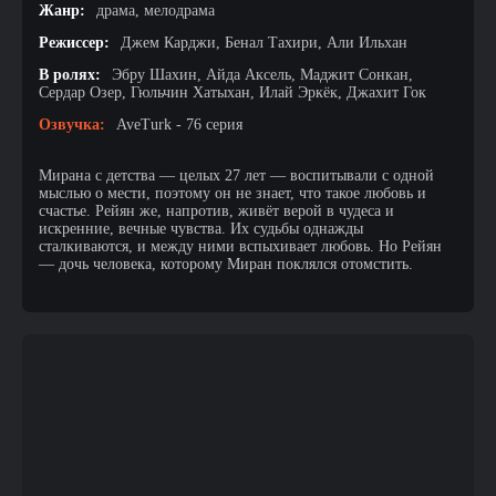
Жанр:
драма, мелодрама
Режиссер:
Джем Карджи, Бенал Тахири, Али Ильхан
В ролях:
Эбру Шахин, Айда Аксель, Маджит Сонкан,
Сердар Озер, Гюльчин Хатыхан, Илай Эркёк, Джахит Гок
Озвучка:
AveTurk - 76 серия
Мирана с детства — целых 27 лет — воспитывали с одной
мыслью о мести, поэтому он не знает, что такое любовь и
счастье. Рейян же, напротив, живёт верой в чудеса и
искренние, вечные чувства. Их судьбы однажды
сталкиваются, и между ними вспыхивает любовь. Но Рейян
— дочь человека, которому Миран поклялся отомстить.