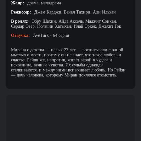
Жанр:
драма, мелодрама
Режиссер:
Джем Карджи, Бенал Тахири, Али Ильхан
В ролях:
Эбру Шахин, Айда Аксель, Маджит Сонкан,
Сердар Озер, Гюльчин Хатыхан, Илай Эркёк, Джахит Гок
Озвучка:
AveTurk - 64 серия
Мирана с детства — целых 27 лет — воспитывали с одной
мыслью о мести, поэтому он не знает, что такое любовь и
счастье. Рейян же, напротив, живёт верой в чудеса и
искренние, вечные чувства. Их судьбы однажды
сталкиваются, и между ними вспыхивает любовь. Но Рейян
— дочь человека, которому Миран поклялся отомстить.