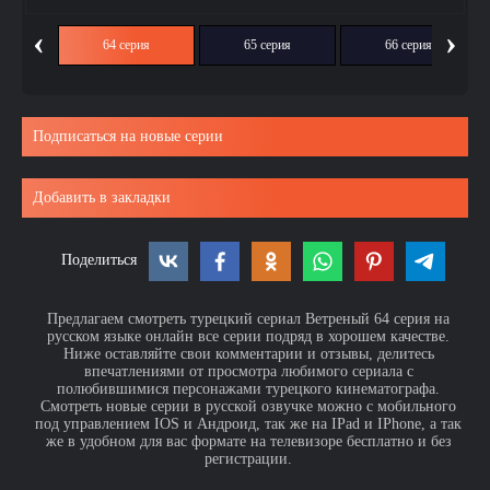
‹
›
ия
64 серия
65 серия
66 серия
Подписаться на новые серии
Добавить в закладки
Поделиться
Предлагаем смотреть турецкий сериал Ветреный 64 серия на
русском языке онлайн все серии подряд в хорошем качестве.
Ниже оставляйте свои комментарии и отзывы, делитесь
впечатлениями от просмотра любимого сериала с
полюбившимися персонажами турецкого кинематографа.
Смотреть новые серии в русской озвучке можно с мобильного
под управлением IOS и Андроид, так же на IPad и IPhone, а так
же в удобном для вас формате на телевизоре бесплатно и без
регистрации.