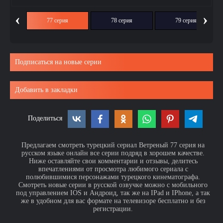
‹
›
ия
77 серия
78 серия
79 серия
Подписаться на новые серии
Добавить в закладки
Поделиться
Предлагаем смотреть турецкий сериал Ветреный 77 серия на
русском языке онлайн все серии подряд в хорошем качестве.
Ниже оставляйте свои комментарии и отзывы, делитесь
впечатлениями от просмотра любимого сериала с
полюбившимися персонажами турецкого кинематографа.
Смотреть новые серии в русской озвучке можно с мобильного
под управлением IOS и Андроид, так же на IPad и IPhone, а так
же в удобном для вас формате на телевизоре бесплатно и без
регистрации.