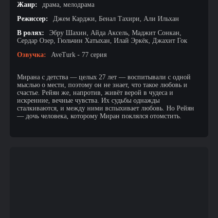
Жанр:
драма, мелодрама
Режиссер:
Джем Карджи, Бенал Тахири, Али Ильхан
В ролях:
Эбру Шахин, Айда Аксель, Маджит Сонкан,
Сердар Озер, Гюльчин Хатыхан, Илай Эркёк, Джахит Гок
Озвучка:
AveTurk - 77 серия
Мирана с детства — целых 27 лет — воспитывали с одной
мыслью о мести, поэтому он не знает, что такое любовь и
счастье. Рейян же, напротив, живёт верой в чудеса и
искренние, вечные чувства. Их судьбы однажды
сталкиваются, и между ними вспыхивает любовь. Но Рейян
— дочь человека, которому Миран поклялся отомстить.