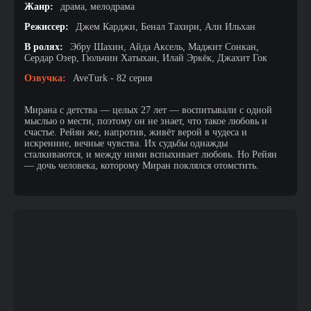
Жанр:
драма, мелодрама
Режиссер:
Джем Карджи, Бенал Тахири, Али Ильхан
В ролях:
Эбру Шахин, Айда Аксель, Маджит Сонкан,
Сердар Озер, Гюльчин Хатыхан, Илай Эркёк, Джахит Гок
Озвучка:
AveTurk - 82 серия
Мирана с детства — целых 27 лет — воспитывали с одной
мыслью о мести, поэтому он не знает, что такое любовь и
счастье. Рейян же, напротив, живёт верой в чудеса и
искренние, вечные чувства. Их судьбы однажды
сталкиваются, и между ними вспыхивает любовь. Но Рейян
— дочь человека, которому Миран поклялся отомстить.