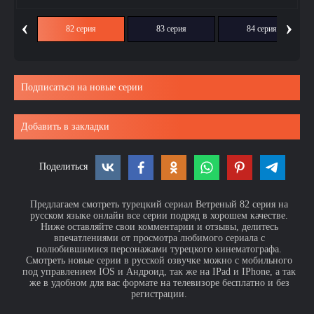
‹
›
ия
82 серия
83 серия
84 серия
Подписаться на новые серии
Добавить в закладки
Поделиться
Предлагаем смотреть турецкий сериал Ветреный 82 серия на
русском языке онлайн все серии подряд в хорошем качестве.
Ниже оставляйте свои комментарии и отзывы, делитесь
впечатлениями от просмотра любимого сериала с
полюбившимися персонажами турецкого кинематографа.
Смотреть новые серии в русской озвучке можно с мобильного
под управлением IOS и Андроид, так же на IPad и IPhone, а так
же в удобном для вас формате на телевизоре бесплатно и без
регистрации.