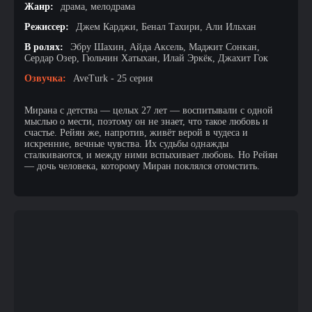
Жанр:
драма, мелодрама
Режиссер:
Джем Карджи, Бенал Тахири, Али Ильхан
В ролях:
Эбру Шахин, Айда Аксель, Маджит Сонкан,
Сердар Озер, Гюльчин Хатыхан, Илай Эркёк, Джахит Гок
Озвучка:
AveTurk - 25 серия
Мирана с детства — целых 27 лет — воспитывали с одной
мыслью о мести, поэтому он не знает, что такое любовь и
счастье. Рейян же, напротив, живёт верой в чудеса и
искренние, вечные чувства. Их судьбы однажды
сталкиваются, и между ними вспыхивает любовь. Но Рейян
— дочь человека, которому Миран поклялся отомстить.