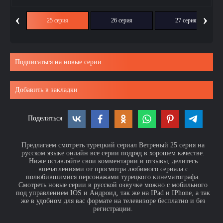
‹
›
ия
25 серия
26 серия
27 серия
Подписаться на новые серии
Добавить в закладки
Поделиться
Предлагаем смотреть турецкий сериал Ветреный 25 серия на
русском языке онлайн все серии подряд в хорошем качестве.
Ниже оставляйте свои комментарии и отзывы, делитесь
впечатлениями от просмотра любимого сериала с
полюбившимися персонажами турецкого кинематографа.
Смотреть новые серии в русской озвучке можно с мобильного
под управлением IOS и Андроид, так же на IPad и IPhone, а так
же в удобном для вас формате на телевизоре бесплатно и без
регистрации.