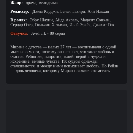
Жанр:
драма, мелодрама
Режиссер:
Джем Карджи, Бенал Тахири, Али Ильхан
В ролях:
Эбру Шахин, Айда Аксель, Маджит Сонкан,
Сердар Озер, Гюльчин Хатыхан, Илай Эркёк, Джахит Гок
Озвучка:
AveTurk - 89 серия
Мирана с детства — целых 27 лет — воспитывали с одной
мыслью о мести, поэтому он не знает, что такое любовь и
счастье. Рейян же, напротив, живёт верой в чудеса и
искренние, вечные чувства. Их судьбы однажды
сталкиваются, и между ними вспыхивает любовь. Но Рейян
— дочь человека, которому Миран поклялся отомстить.