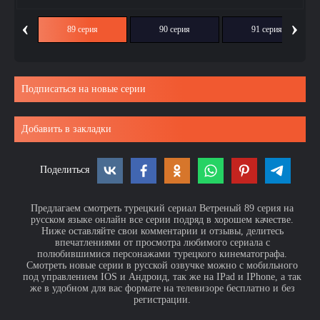
‹
›
ия
89 серия
90 серия
91 серия
Подписаться на новые серии
Добавить в закладки
Поделиться
Предлагаем смотреть турецкий сериал Ветреный 89 серия на
русском языке онлайн все серии подряд в хорошем качестве.
Ниже оставляйте свои комментарии и отзывы, делитесь
впечатлениями от просмотра любимого сериала с
полюбившимися персонажами турецкого кинематографа.
Смотреть новые серии в русской озвучке можно с мобильного
под управлением IOS и Андроид, так же на IPad и IPhone, а так
же в удобном для вас формате на телевизоре бесплатно и без
регистрации.