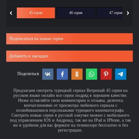
‹
›
ия
45 серия
46 серия
47 серия
Подписаться на новые серии
Добавить в закладки
Поделиться
Предлагаем смотреть турецкий сериал Ветреный 45 серия на
русском языке онлайн все серии подряд в хорошем качестве.
Ниже оставляйте свои комментарии и отзывы, делитесь
впечатлениями от просмотра любимого сериала с
полюбившимися персонажами турецкого кинематографа.
Смотреть новые серии в русской озвучке можно с мобильного
под управлением IOS и Андроид, так же на IPad и IPhone, а так
же в удобном для вас формате на телевизоре бесплатно и без
регистрации.