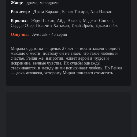
Жанр:
драма, мелодрама
Режиссер:
Джем Карджи, Бенал Тахири, Али Ильхан
В ролях:
Эбру Шахин, Айда Аксель, Маджит Сонкан,
Сердар Озер, Гюльчин Хатыхан, Илай Эркёк, Джахит Гок
Озвучка:
AveTurk - 45 серия
Мирана с детства — целых 27 лет — воспитывали с одной
мыслью о мести, поэтому он не знает, что такое любовь и
счастье. Рейян же, напротив, живёт верой в чудеса и
искренние, вечные чувства. Их судьбы однажды
сталкиваются, и между ними вспыхивает любовь. Но Рейян
— дочь человека, которому Миран поклялся отомстить.