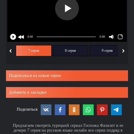
‹
›
ия
7 серия
8 серия
9 серия
Подписаться на новые серии
Добавить в закладки
Поделиться
Предлагаем смотреть турецкий сериал Госпожа Фазилет и ее
дочери 7 серия на русском языке онлайн все серии подряд в