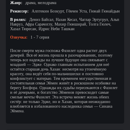
Жанр:
драма, мелодрама
Режиссер:
Алптекин Бозкурт, Гёкчен Уста, Гюнай Гюнайдын
В ролях:
Дениз Байсал, Назан Кесал, Чаглар Эртугрул, Альп
Навруз, Афра Сарачоглу, Махир Гюнширай, Толга Гюлеч,
Хазал Тюресан, Идрис Неби Ташкан
Озвучка:
1 - 7 серия
После смерти мужа госпожа Фазилет одна растит двух
дочерей. Вся её жизнь прошла в разочарованиях, поэтому
теперь все надежды на лучшее будущее она связывает с
младшей — Эдже. Однако главным испытанием для неё
остаётся старшая дочь Хазан: несмотря на утончённую
красоту, она ведёт себя по-мальчишески и постоянно
конфликтует с матерью. Тем временем могущественная и
состоятельная семья Эймен живёт в роскошном особняке на
берегу Босфора. Однажды их судьбы пересекаются с Фазилет
и её дочерьми, и богатство Эйменов превосходит самые
смелые мечты Фазилет. Эта встреча меняет жизнь обеих
сестёр: не только Эдже, но и Хазан, которая неожиданно
влюбляется в избалованного наследника семьи — Синана
Эймена.