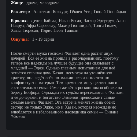
Жанр:
драма, мелодрама
Режиссер:
Алптекин Бозкурт, Гёкчен Уста, Гюнай Гюнайдын
В ролях:
Дениз Байсал, Назан Кесал, Чаглар Эртугрул, Альп
Навруз, Афра Сарачоглу, Махир Гюнширай, Толга Гюлеч,
Хазал Тюресан, Идрис Неби Ташкан
Озвучка:
1 - 19 серия
После смерти мужа госпожа Фазилет одна растит двух
дочерей. Вся её жизнь прошла в разочарованиях, поэтому
теперь все надежды на лучшее будущее она связывает с
младшей — Эдже. Однако главным испытанием для неё
остаётся старшая дочь Хазан: несмотря на утончённую
красоту, она ведёт себя по-мальчишески и постоянно
конфликтует с матерью. Тем временем могущественная и
состоятельная семья Эймен живёт в роскошном особняке на
берегу Босфора. Однажды их судьбы пересекаются с Фазилет
и её дочерьми, и богатство Эйменов превосходит самые
смелые мечты Фазилет. Эта встреча меняет жизнь обеих
сестёр: не только Эдже, но и Хазан, которая неожиданно
влюбляется в избалованного наследника семьи — Синана
Эймена.