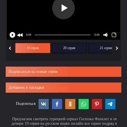
‹
›
ия
19 серия
20 серия
21 серия
Подписаться на новые серии
Добавить в закладки
Поделиться
Предлагаем смотреть турецкий сериал Госпожа Фазилет и ее
дочери 19 серия на русском языке онлайн все серии подряд в