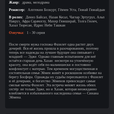
Жанр:
драма, мелодрама
Режиссер:
Алптекин Бозкурт, Гёкчен Уста, Гюнай Гюнайдын
В ролях:
Дениз Байсал, Назан Кесал, Чаглар Эртугрул, Альп
Навруз, Афра Сарачоглу, Махир Гюнширай, Толга Гюлеч,
Хазал Тюресан, Идрис Неби Ташкан
Озвучка:
1 - 30 серия
После смерти мужа госпожа Фазилет одна растит двух
дочерей. Вся её жизнь прошла в разочарованиях, поэтому
теперь все надежды на лучшее будущее она связывает с
младшей — Эдже. Однако главным испытанием для неё
остаётся старшая дочь Хазан: несмотря на утончённую
красоту, она ведёт себя по-мальчишески и постоянно
конфликтует с матерью. Тем временем могущественная и
состоятельная семья Эймен живёт в роскошном особняке на
берегу Босфора. Однажды их судьбы пересекаются с Фазилет
и её дочерьми, и богатство Эйменов превосходит самые
смелые мечты Фазилет. Эта встреча меняет жизнь обеих
сестёр: не только Эдже, но и Хазан, которая неожиданно
влюбляется в избалованного наследника семьи — Синана
Эймена.