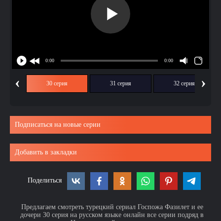
‹
›
ия
30 серия
31 серия
32 серия
Подписаться на новые серии
Добавить в закладки
Поделиться
Предлагаем смотреть турецкий сериал Госпожа Фазилет и ее
дочери 30 серия на русском языке онлайн все серии подряд в