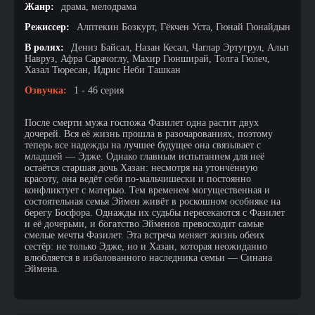
Жанр:
драма, мелодрама
Режиссер:
Алптекин Бозкурт, Гёкчен Уста, Гюнай Гюнайдын
В ролях:
Дениз Байсал, Назан Кесал, Чаглар Эртугрул, Альп
Навруз, Афра Сарачоглу, Махир Гюнширай, Толга Гюлеч,
Хазал Тюресан, Идрис Неби Ташкан
Озвучка:
1 - 46 серия
После смерти мужа госпожа Фазилет одна растит двух
дочерей. Вся её жизнь прошла в разочарованиях, поэтому
теперь все надежды на лучшее будущее она связывает с
младшей — Эдже. Однако главным испытанием для неё
остаётся старшая дочь Хазан: несмотря на утончённую
красоту, она ведёт себя по-мальчишески и постоянно
конфликтует с матерью. Тем временем могущественная и
состоятельная семья Эймен живёт в роскошном особняке на
берегу Босфора. Однажды их судьбы пересекаются с Фазилет
и её дочерьми, и богатство Эйменов превосходит самые
смелые мечты Фазилет. Эта встреча меняет жизнь обеих
сестёр: не только Эдже, но и Хазан, которая неожиданно
влюбляется в избалованного наследника семьи — Синана
Эймена.