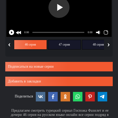
‹
›
ия
46 серия
47 серия
48 серия
Подписаться на новые серии
Добавить в закладки
Поделиться
Предлагаем смотреть турецкий сериал Госпожа Фазилет и ее
дочери 46 серия на русском языке онлайн все серии подряд в