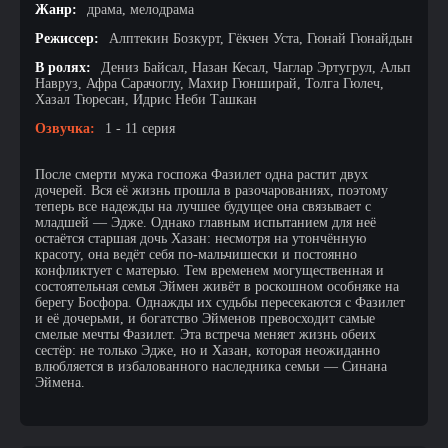
Жанр:
драма, мелодрама
Режиссер:
Алптекин Бозкурт, Гёкчен Уста, Гюнай Гюнайдын
В ролях:
Дениз Байсал, Назан Кесал, Чаглар Эртугрул, Альп
Навруз, Афра Сарачоглу, Махир Гюнширай, Толга Гюлеч,
Хазал Тюресан, Идрис Неби Ташкан
Озвучка:
1 - 11 серия
После смерти мужа госпожа Фазилет одна растит двух
дочерей. Вся её жизнь прошла в разочарованиях, поэтому
теперь все надежды на лучшее будущее она связывает с
младшей — Эдже. Однако главным испытанием для неё
остаётся старшая дочь Хазан: несмотря на утончённую
красоту, она ведёт себя по-мальчишески и постоянно
конфликтует с матерью. Тем временем могущественная и
состоятельная семья Эймен живёт в роскошном особняке на
берегу Босфора. Однажды их судьбы пересекаются с Фазилет
и её дочерьми, и богатство Эйменов превосходит самые
смелые мечты Фазилет. Эта встреча меняет жизнь обеих
сестёр: не только Эдже, но и Хазан, которая неожиданно
влюбляется в избалованного наследника семьи — Синана
Эймена.