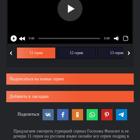
‹
›
ия
11 серия
12 серия
13 серия
Подписаться на новые серии
Добавить в закладки
Поделиться
Предлагаем смотреть турецкий сериал Госпожа Фазилет и ее
дочери 11 серия на русском языке онлайн все серии подряд в