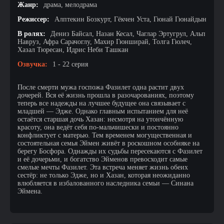
Жанр:
драма, мелодрама
Режиссер:
Алптекин Бозкурт, Гёкчен Уста, Гюнай Гюнайдын
В ролях:
Дениз Байсал, Назан Кесал, Чаглар Эртугрул, Альп
Навруз, Афра Сарачоглу, Махир Гюнширай, Толга Гюлеч,
Хазал Тюресан, Идрис Неби Ташкан
Озвучка:
1 - 22 серия
После смерти мужа госпожа Фазилет одна растит двух
дочерей. Вся её жизнь прошла в разочарованиях, поэтому
теперь все надежды на лучшее будущее она связывает с
младшей — Эдже. Однако главным испытанием для неё
остаётся старшая дочь Хазан: несмотря на утончённую
красоту, она ведёт себя по-мальчишески и постоянно
конфликтует с матерью. Тем временем могущественная и
состоятельная семья Эймен живёт в роскошном особняке на
берегу Босфора. Однажды их судьбы пересекаются с Фазилет
и её дочерьми, и богатство Эйменов превосходит самые
смелые мечты Фазилет. Эта встреча меняет жизнь обеих
сестёр: не только Эдже, но и Хазан, которая неожиданно
влюбляется в избалованного наследника семьи — Синана
Эймена.