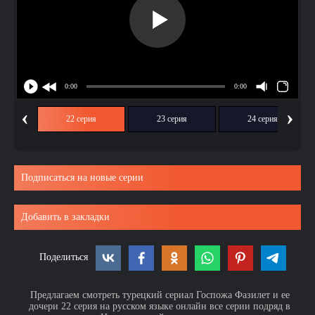
‹
›
ия
22 серия
23 серия
24 серия
Подписаться на новые серии
Добавить в закладки
Поделиться
Предлагаем смотреть турецкий сериал Госпожа Фазилет и ее
дочери 22 серия на русском языке онлайн все серии подряд в