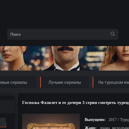
овые сериалы
Лучшие сериалы
На турецком яз
Госпожа Фазилет и ее дочери 3 серия смотреть туре
Выпущено:
2017 / Тур
Жанр:
драма, мелодрам