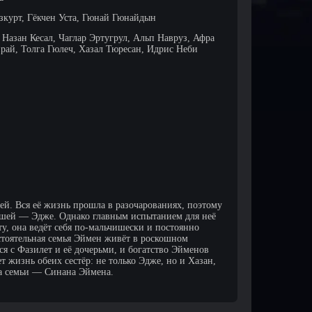
зкурт, Гёкчен Уста, Гюнай Гюнайдын
 Назан Кесал, Чаглар Эртугрул, Альп Навруз, Афра
рай, Толга Гюлеч, Хазал Тюресан, Идрис Неби
ей. Вся её жизнь прошла в разочарованиях, поэтому
адшей — Эдже. Однако главным испытанием для неё
ту, она ведёт себя по-мальчишески и постоянно
стоятельная семья Эймен живёт в роскошном
ся с Фазилет и её дочерьми, и богатство Эйменов
т жизнь обеих сестёр: не только Эдже, но и Хазан,
ка семьи — Синана Эймена.