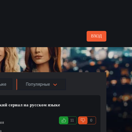
ВХОД
ыке
Популярные
цкий сериал на русском языке
11
0
ция
а