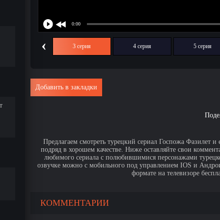
‹
2 серия
3 серия
4 серия
5 серия
Добавить в закладки
т
Поде
Предлагаем смотреть турецкий сериал Госпожа Фазилет и е
подряд в хорошем качестве. Ниже оставляйте свои коммент
любимого сериала с полюбившимися персонажами турецко
озвучке можно с мобильного под управлением IOS и Андроид,
формате на телевизоре беспла
КОММЕНТАРИИ