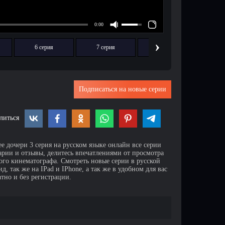
›
6 серия
7 серия
8 серия
9
Подписаться на новые серии
литься
е дочери 3 серия на русском языке онлайн все серии
арии и отзывы, делитесь впечатлениями от просмотра
го кинематографа. Смотреть новые серии в русской
 так же на IPad и IPhone, а так же в удобном для вас
тно и без регистрации.