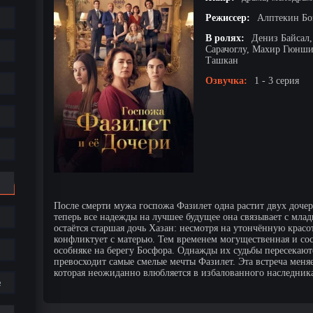
Режиссер:
Алптекин Бо
В ролях:
Дениз Байсал,
Сарачоглу, Махир Гюнши
Ташкан
Озвучка:
1 - 3 серия
После смерти мужа госпожа Фазилет одна растит двух дочер
теперь все надежды на лучшее будущее она связывает с мл
остаётся старшая дочь Хазан: несмотря на утончённую красо
конфликтует с матерью. Тем временем могущественная и со
особняке на берегу Босфора. Однажды их судьбы пересекают
превосходит самые смелые мечты Фазилет. Эта встреча меняе
которая неожиданно влюбляется в избалованного наследни
е