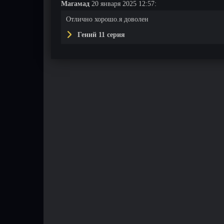
Магамад
20 января 2025 12:57:
Отлично хорошо.я доволен
Гений 11 серия