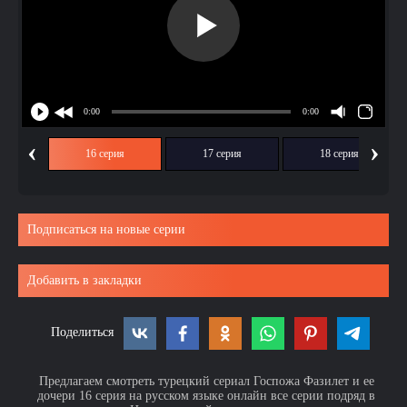
‹
›
ия
16 серия
17 серия
18 серия
Подписаться на новые серии
Добавить в закладки
Поделиться
Предлагаем смотреть турецкий сериал Госпожа Фазилет и ее
дочери 16 серия на русском языке онлайн все серии подряд в