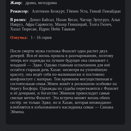
Жанр:
драма, мелодрама
Режиссер:
Алптекин Бозкурт, Гёкчен Уста, Гюнай Гюнайдын
В ролях:
Дениз Байсал, Назан Кесал, Чаглар Эртугрул, Альп
Навруз, Афра Сарачоглу, Махир Гюнширай, Толга Гюлеч,
Хазал Тюресан, Идрис Неби Ташкан
Озвучка:
1 - 16 серия
После смерти мужа госпожа Фазилет одна растит двух
дочерей. Вся её жизнь прошла в разочарованиях, поэтому
теперь все надежды на лучшее будущее она связывает с
младшей — Эдже. Однако главным испытанием для неё
остаётся старшая дочь Хазан: несмотря на утончённую
красоту, она ведёт себя по-мальчишески и постоянно
конфликтует с матерью. Тем временем могущественная и
состоятельная семья Эймен живёт в роскошном особняке на
берегу Босфора. Однажды их судьбы пересекаются с Фазилет
и её дочерьми, и богатство Эйменов превосходит самые
смелые мечты Фазилет. Эта встреча меняет жизнь обеих
сестёр: не только Эдже, но и Хазан, которая неожиданно
влюбляется в избалованного наследника семьи — Синана
Эймена.