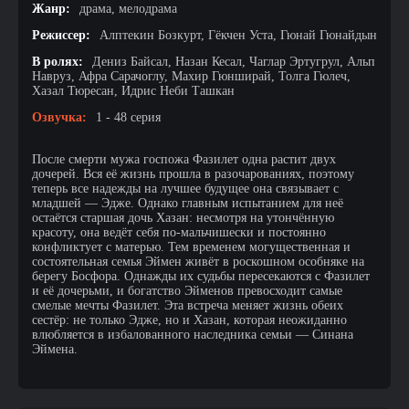
Жанр:
драма, мелодрама
Режиссер:
Алптекин Бозкурт, Гёкчен Уста, Гюнай Гюнайдын
В ролях:
Дениз Байсал, Назан Кесал, Чаглар Эртугрул, Альп
Навруз, Афра Сарачоглу, Махир Гюнширай, Толга Гюлеч,
Хазал Тюресан, Идрис Неби Ташкан
Озвучка:
1 - 48 серия
После смерти мужа госпожа Фазилет одна растит двух
дочерей. Вся её жизнь прошла в разочарованиях, поэтому
теперь все надежды на лучшее будущее она связывает с
младшей — Эдже. Однако главным испытанием для неё
остаётся старшая дочь Хазан: несмотря на утончённую
красоту, она ведёт себя по-мальчишески и постоянно
конфликтует с матерью. Тем временем могущественная и
состоятельная семья Эймен живёт в роскошном особняке на
берегу Босфора. Однажды их судьбы пересекаются с Фазилет
и её дочерьми, и богатство Эйменов превосходит самые
смелые мечты Фазилет. Эта встреча меняет жизнь обеих
сестёр: не только Эдже, но и Хазан, которая неожиданно
влюбляется в избалованного наследника семьи — Синана
Эймена.