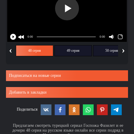
‹
›
ия
48 серия
49 серия
50 серия
Подписаться на новые серии
Добавить в закладки
Поделиться
Предлагаем смотреть турецкий сериал Госпожа Фазилет и ее
дочери 48 серия на русском языке онлайн все серии подряд в