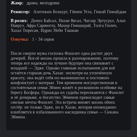
Жанр:
драма, мелодрама
Режиссер:
Алптекин Бозкурт, Гёкчен Уста, Гюнай Гюнайдын
В ролях:
Дениз Байсал, Назан Кесал, Чаглар Эртугрул, Альп
Навруз, Афра Сарачоглу, Махир Гюнширай, Толга Гюлеч,
Хазал Тюресан, Идрис Неби Ташкан
Озвучка:
1 - 34 серия
После смерти мужа госпожа Фазилет одна растит двух
дочерей. Вся её жизнь прошла в разочарованиях, поэтому
теперь все надежды на лучшее будущее она связывает с
младшей — Эдже. Однако главным испытанием для неё
остаётся старшая дочь Хазан: несмотря на утончённую
красоту, она ведёт себя по-мальчишески и постоянно
конфликтует с матерью. Тем временем могущественная и
состоятельная семья Эймен живёт в роскошном особняке на
берегу Босфора. Однажды их судьбы пересекаются с Фазилет
и её дочерьми, и богатство Эйменов превосходит самые
смелые мечты Фазилет. Эта встреча меняет жизнь обеих
сестёр: не только Эдже, но и Хазан, которая неожиданно
влюбляется в избалованного наследника семьи — Синана
Эймена.