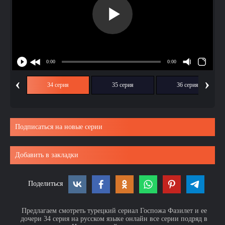
‹
›
ия
34 серия
35 серия
36 серия
Подписаться на новые серии
Добавить в закладки
Поделиться
Предлагаем смотреть турецкий сериал Госпожа Фазилет и ее
дочери 34 серия на русском языке онлайн все серии подряд в