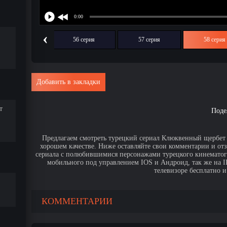
‹
55 серия
56 серия
57 серия
58 серия
Добавить в закладки
т
Поде
Предлагаем смотреть турецкий сериал Клюквенный щербет 5
хорошем качестве. Ниже оставляйте свои комментарии и от
сериала с полюбившимися персонажами турецкого кинематогр
мобильного под управлением IOS и Андроид, так же на IPa
телевизоре бесплатно и
КОММЕНТАРИИ