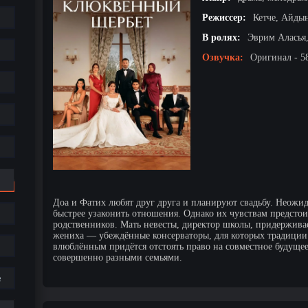
Режиссер:
Кетче, Айды
В ролях:
Эврим Аласья
Озвучка:
Оригинал - 5
Доа и Фатих любят друг друга и планируют свадьбу. Неожи
быстрее узаконить отношения. Однако их чувствам предсто
родственников. Мать невесты, директор школы, придерживае
жениха — убеждённые консерваторы, для которых традиции 
влюблённым придётся отстоять право на совместное будуще
совершенно разными семьями.
е