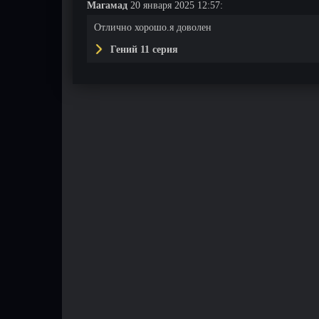
Магамад
20 января 2025 12:57:
Отлично хорошо.я доволен
Гений 11 серия