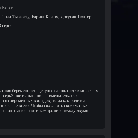
н Булут
, Сыла Тыркоглу, Барыш Кылыч, Догукан Гюнгер
8 серия
данная беременность девушки лишь подталкивает их
ит серьёзное испытание — вмешательство
тся современных взглядов, тогда как родители
превыше всего. Чтобы сохранить своё счастье,
е и попытаться найти компромисс между двумя