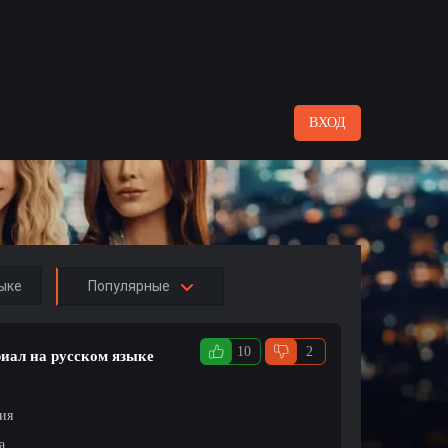
ВХОД
ыке
Популярные
10
2
иал на русском языке
ция
а