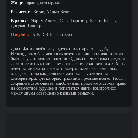
Жанр:
драма, мелодрама
Режиссер:
Кетче, Айдын Булут
В ролях:
Эврим Аласья, Сыла Тыркоглу, Барыш Кылыч,
Догукан Гюнгер
Озвучка:
AlisaDirilis - 28 серия
Доа и Фатих любят друг друга и планируют свадьбу.
Неожиданная беременность девушки лишь подталкивает их
быстрее узаконить отношения. Однако их чувствам предстоит
серьёзное испытание — вмешательство родственников. Мать
невесты, директор школы, придерживается современных
взглядов, тогда как родители жениха — убеждённые
консерваторы, для которых традиции превыше всего. Чтобы
сохранить своё счастье, влюблённым придётся отстоять право
на совместное будущее и попытаться найти компромисс
между двумя совершенно разными семьями.