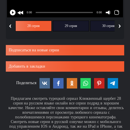
‹
›
ия
28 серия
29 серия
30 серия
Подписаться на новые серии
Добавить в закладки
Поделиться
Предлагаем смотреть турецкий сериал Клюквенный щербет 28
серия на русском языке онлайн все серии подряд в хорошем
качестве. Ниже оставляйте свои комментарии и отзывы, делитесь
впечатлениями от просмотра любимого сериала с
полюбившимися персонажами турецкого кинематографа.
Смотреть новые серии в русской озвучке можно с мобильного
под управлением IOS и Андроид, так же на IPad и IPhone, а так