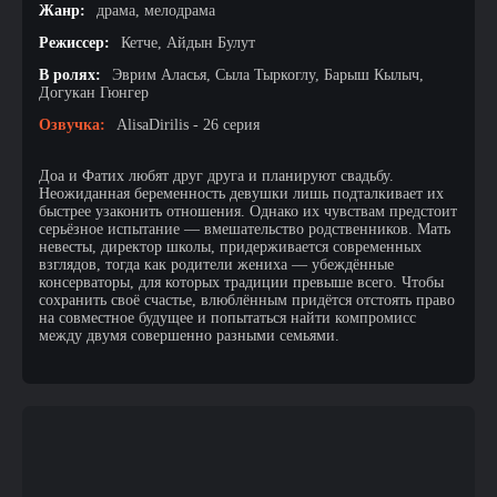
Жанр:
драма, мелодрама
Режиссер:
Кетче, Айдын Булут
В ролях:
Эврим Аласья, Сыла Тыркоглу, Барыш Кылыч,
Догукан Гюнгер
Озвучка:
AlisaDirilis - 26 серия
Доа и Фатих любят друг друга и планируют свадьбу.
Неожиданная беременность девушки лишь подталкивает их
быстрее узаконить отношения. Однако их чувствам предстоит
серьёзное испытание — вмешательство родственников. Мать
невесты, директор школы, придерживается современных
взглядов, тогда как родители жениха — убеждённые
консерваторы, для которых традиции превыше всего. Чтобы
сохранить своё счастье, влюблённым придётся отстоять право
на совместное будущее и попытаться найти компромисс
между двумя совершенно разными семьями.