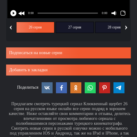
‹
›
ия
26 серия
27 серия
28 серия
Подписаться на новые серии
Добавить в закладки
Поделиться
Предлагаем смотреть турецкий сериал Клюквенный щербет 26
серия на русском языке онлайн все серии подряд в хорошем
качестве. Ниже оставляйте свои комментарии и отзывы, делитесь
впечатлениями от просмотра любимого сериала с
полюбившимися персонажами турецкого кинематографа.
Смотреть новые серии в русской озвучке можно с мобильного
под управлением IOS и Андроид, так же на IPad и IPhone, а так