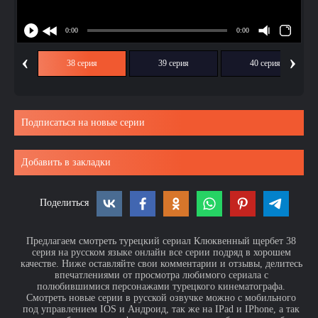
‹
›
ия
38 серия
39 серия
40 серия
Подписаться на новые серии
Добавить в закладки
Поделиться
Предлагаем смотреть турецкий сериал Клюквенный щербет 38
серия на русском языке онлайн все серии подряд в хорошем
качестве. Ниже оставляйте свои комментарии и отзывы, делитесь
впечатлениями от просмотра любимого сериала с
полюбившимися персонажами турецкого кинематографа.
Смотреть новые серии в русской озвучке можно с мобильного
под управлением IOS и Андроид, так же на IPad и IPhone, а так