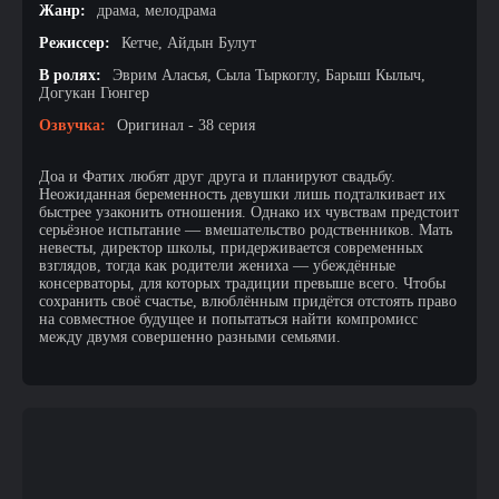
Жанр:
драма, мелодрама
Режиссер:
Кетче, Айдын Булут
В ролях:
Эврим Аласья, Сыла Тыркоглу, Барыш Кылыч,
Догукан Гюнгер
Озвучка:
Оригинал - 38 серия
Доа и Фатих любят друг друга и планируют свадьбу.
Неожиданная беременность девушки лишь подталкивает их
быстрее узаконить отношения. Однако их чувствам предстоит
серьёзное испытание — вмешательство родственников. Мать
невесты, директор школы, придерживается современных
взглядов, тогда как родители жениха — убеждённые
консерваторы, для которых традиции превыше всего. Чтобы
сохранить своё счастье, влюблённым придётся отстоять право
на совместное будущее и попытаться найти компромисс
между двумя совершенно разными семьями.