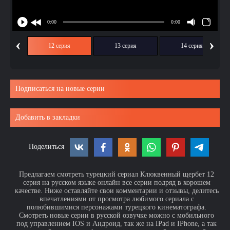
‹
›
ия
12 серия
13 серия
14 серия
Подписаться на новые серии
Добавить в закладки
Поделиться
Предлагаем смотреть турецкий сериал Клюквенный щербет 12
серия на русском языке онлайн все серии подряд в хорошем
качестве. Ниже оставляйте свои комментарии и отзывы, делитесь
впечатлениями от просмотра любимого сериала с
полюбившимися персонажами турецкого кинематографа.
Смотреть новые серии в русской озвучке можно с мобильного
под управлением IOS и Андроид, так же на IPad и IPhone, а так