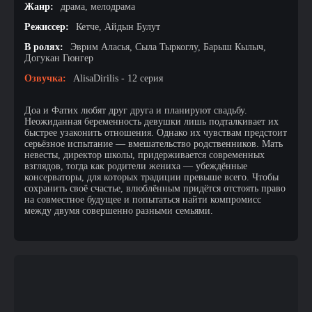
Жанр:
драма, мелодрама
Режиссер:
Кетче, Айдын Булут
В ролях:
Эврим Аласья, Сыла Тыркоглу, Барыш Кылыч,
Догукан Гюнгер
Озвучка:
AlisaDirilis - 12 серия
Доа и Фатих любят друг друга и планируют свадьбу.
Неожиданная беременность девушки лишь подталкивает их
быстрее узаконить отношения. Однако их чувствам предстоит
серьёзное испытание — вмешательство родственников. Мать
невесты, директор школы, придерживается современных
взглядов, тогда как родители жениха — убеждённые
консерваторы, для которых традиции превыше всего. Чтобы
сохранить своё счастье, влюблённым придётся отстоять право
на совместное будущее и попытаться найти компромисс
между двумя совершенно разными семьями.