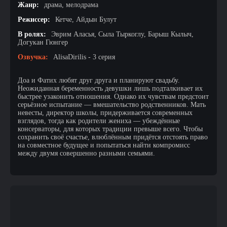
Жанр:
драма, мелодрама
Режиссер:
Кетче, Айдын Булут
В ролях:
Эврим Аласья, Сыла Тыркоглу, Барыш Кылыч,
Догукан Гюнгер
Озвучка:
AlisaDirilis - 3 серия
Доа и Фатих любят друг друга и планируют свадьбу.
Неожиданная беременность девушки лишь подталкивает их
быстрее узаконить отношения. Однако их чувствам предстоит
серьёзное испытание — вмешательство родственников. Мать
невесты, директор школы, придерживается современных
взглядов, тогда как родители жениха — убеждённые
консерваторы, для которых традиции превыше всего. Чтобы
сохранить своё счастье, влюблённым придётся отстоять право
на совместное будущее и попытаться найти компромисс
между двумя совершенно разными семьями.