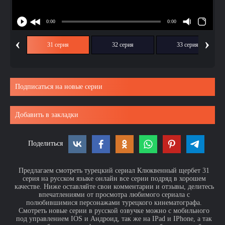
‹
›
ия
31 серия
32 серия
33 серия
Подписаться на новые серии
Добавить в закладки
Поделиться
Предлагаем смотреть турецкий сериал Клюквенный щербет 31
серия на русском языке онлайн все серии подряд в хорошем
качестве. Ниже оставляйте свои комментарии и отзывы, делитесь
впечатлениями от просмотра любимого сериала с
полюбившимися персонажами турецкого кинематографа.
Смотреть новые серии в русской озвучке можно с мобильного
под управлением IOS и Андроид, так же на IPad и IPhone, а так