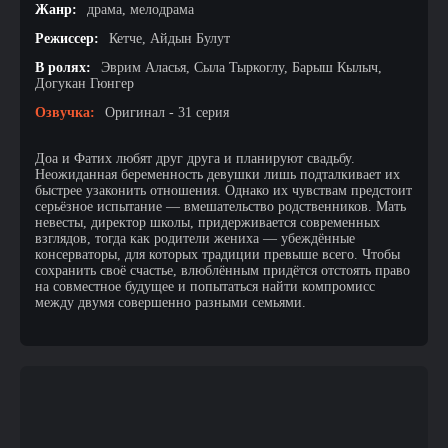
Жанр:
драма, мелодрама
Режиссер:
Кетче, Айдын Булут
В ролях:
Эврим Аласья, Сыла Тыркоглу, Барыш Кылыч,
Догукан Гюнгер
Озвучка:
Оригинал - 31 серия
Доа и Фатих любят друг друга и планируют свадьбу.
Неожиданная беременность девушки лишь подталкивает их
быстрее узаконить отношения. Однако их чувствам предстоит
серьёзное испытание — вмешательство родственников. Мать
невесты, директор школы, придерживается современных
взглядов, тогда как родители жениха — убеждённые
консерваторы, для которых традиции превыше всего. Чтобы
сохранить своё счастье, влюблённым придётся отстоять право
на совместное будущее и попытаться найти компромисс
между двумя совершенно разными семьями.